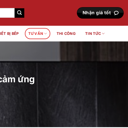
Nhận giá tốt
IẾT BỊ BẾP
TƯ VẤN
THI CÔNG
TIN TỨC
 cảm ứng