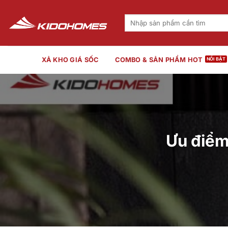
Bỏ
qua
Tìm
kiếm:
nội
dung
XẢ KHO GIÁ SỐC
COMBO & SẢN PHẨM HOT
Ưu điểm