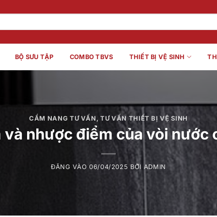
BỘ SƯU TẬP
COMBO TBVS
THIẾT BỊ VỆ SINH
TH
CẨM NANG TƯ VẤN
,
TƯ VẤN THIẾT BỊ VỆ SINH
 và nhược điểm của vòi nước
ĐĂNG VÀO
06/04/2025
BỞI
ADMIN