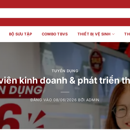
BỘ SƯU TẬP
COMBO TBVS
THIẾT BỊ VỆ SINH
TH
TUYỂN DỤNG
ên kinh doanh & phát triển t
ĐĂNG VÀO
08/06/2026
BỞI
ADMIN