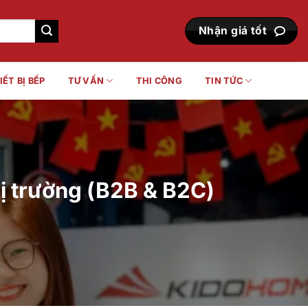
Nhận giá tốt
IẾT BỊ BẾP
TƯ VẤN
THI CÔNG
TIN TỨC
hị trường (B2B & B2C)