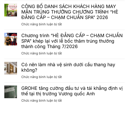
kế
CÔNG BỐ DANH SÁCH KHÁCH HÀNG MAY
nội
MẮN TRÚNG THƯỞNG CHƯƠNG TRÌNH “HÈ
thất
ĐẲNG CẤP – CHẠM CHUẨN SPA” 2026
chung
ở
Chức năng bình luận bị tắt
cư
CÔNG
tối
BỐ
giản
Chương trình “HÈ ĐẲNG CẤP – CHẠM CHUẨN
DANH
2026:
SPA” khép lại với lễ bốc thăm trúng thưởng
SÁCH
Xu
thành công Tháng 7/2026
KHÁCH
hướng
ở
Chức năng bình luận bị tắt
HÀNG
căn
Chương
MAY
hộ
trình
MẮN
Minimalist
Có nên làm nhà vệ sinh dưới cầu thang hay
“HÈ
TRÚNG
lên
không?
ĐẲNG
THƯỞNG
ngôi
ở
Chức năng bình luận bị tắt
CẤP
CHƯƠNG
Có
–
TRÌNH
nên
GROHE tăng cường đầu tư và tái khẳng định vị
CHẠM
“HÈ
làm
CHUẨN
ĐẲNG
thế tại thị trường Vương quốc Anh
nhà
SPA”
CẤP
ở
Chức năng bình luận bị tắt
vệ
khép
–
GROHE
sinh
lại
CHẠM
tăng
dưới
với
CHUẨN
cường
cầu
lễ
SPA”
đầu
thang
bốc
2026
tư
hay
thăm