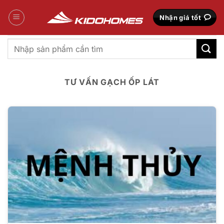
Bỏ
qua
Nhận giá tốt
nội
dung
Tìm
kiếm:
TƯ VẤN GẠCH ỐP LÁT