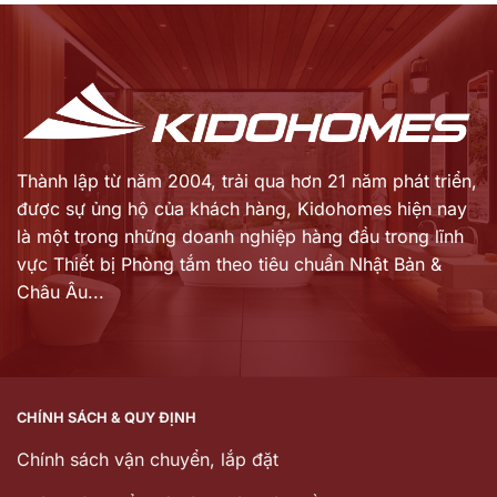
và
không?
trúng
tái
thưởng
khẳng
thành
định
công
vị
Tháng
thế
7/2026
tại
thị
trường
Vương
Thành lập từ năm 2004, trải qua hơn 21 năm phát triển,
quốc
được sự ủng hộ của khách hàng,
Kidohomes hiện nay
Anh
là một trong những doanh nghiệp hàng đầu trong lĩnh
vực Thiết bị Phòng tắm theo tiêu chuẩn Nhật Bản &
Châu Âu...
CHÍNH SÁCH & QUY ĐỊNH
Chính sách vận chuyển, lắp đặt