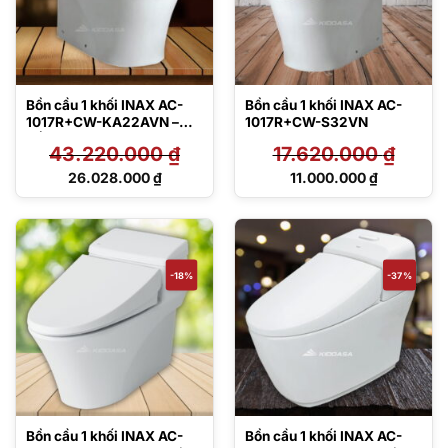
Bồn cầu 1 khối INAX AC-
Bồn cầu 1 khối INAX AC-
1017R+CW-KA22AVN –
1017R+CW-S32VN
Nắp điện tử
43.220.000
₫
17.620.000
₫
Giá
Giá
26.028.000
₫
11.000.000
₫
gốc
gốc
Giá
Giá
là:
là:
hiện
hiện
43.220.000 ₫.
17.620.000 ₫.
tại
tại
là:
là:
26.028.000 ₫.
11.000.000 ₫.
-18%
-37%
Bồn cầu 1 khối INAX AC-
Bồn cầu 1 khối INAX AC-