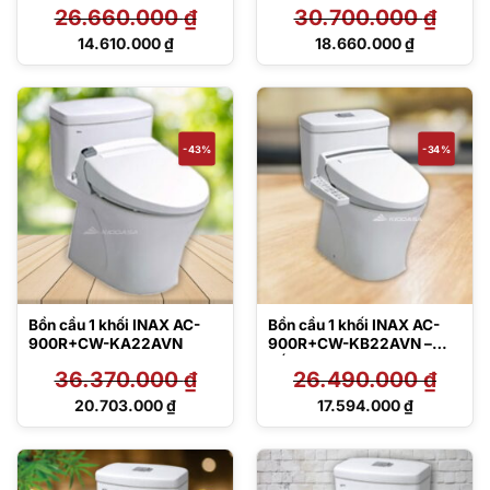
26.660.000
₫
30.700.000
₫
Giá
Giá
14.610.000
₫
18.660.000
₫
gốc
gốc
Giá
Giá
là:
là:
hiện
hiện
26.660.000 ₫.
30.700.000 ₫.
tại
tại
là:
là:
14.610.000 ₫.
18.660.000 ₫.
-43%
-34%
Bồn cầu 1 khối INAX AC-
Bồn cầu 1 khối INAX AC-
900R+CW-KA22AVN
900R+CW-KB22AVN –
Nắp điện tử
36.370.000
₫
26.490.000
₫
Giá
Giá
20.703.000
₫
17.594.000
₫
gốc
gốc
Giá
Giá
là:
là:
hiện
hiện
36.370.000 ₫.
26.490.000 ₫.
tại
tại
là:
là: