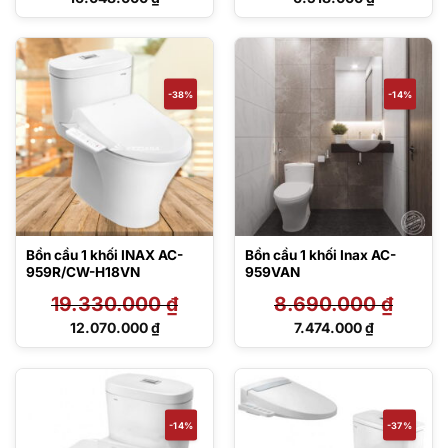
gốc
gốc
Giá
Giá
là:
là:
hiện
hiện
23.400.000 ₫.
10.490.000 ₫.
tại
tại
là:
là:
16.048.000 ₫.
6.518.000 ₫.
-38%
-14%
Bồn cầu 1 khối INAX AC-
Bồn cầu 1 khối Inax AC-
959R/CW-H18VN
959VAN
19.330.000
₫
8.690.000
₫
Giá
Giá
12.070.000
₫
7.474.000
₫
gốc
gốc
Giá
Giá
là:
là:
hiện
hiện
19.330.000 ₫.
8.690.000 ₫.
tại
tại
là:
là:
12.070.000 ₫.
7.474.000 ₫.
-14%
-37%