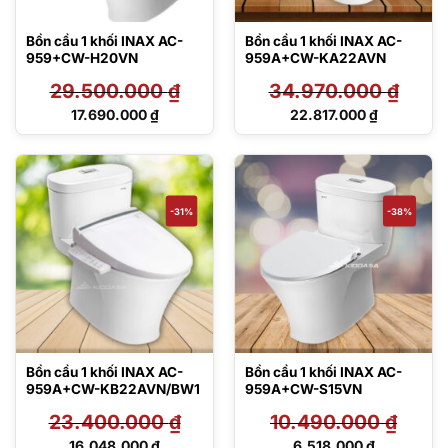
Bồn cầu 1 khối INAX AC-
Bồn cầu 1 khối INAX AC-
959+CW-H20VN
959A+CW-KA22AVN
29.500.000
₫
34.970.000
₫
Giá
Giá
17.690.000
₫
22.817.000
₫
gốc
gốc
Giá
Giá
là:
là:
hiện
hiện
29.500.000 ₫.
34.970.000 ₫.
tại
tại
là:
là:
17.690.000 ₫.
22.817.000 ₫.
-31%
-38%
Bồn cầu 1 khối INAX AC-
Bồn cầu 1 khối INAX AC-
959A+CW-KB22AVN/BW1
959A+CW-S15VN
23.400.000
₫
10.490.000
₫
Giá
Giá
16.048.000
₫
6.518.000
₫