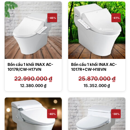
17.650.000 ₫.
17.440.000 ₫.
tại
tại
là:
là:
11.018.000 ₫.
14.708.000 ₫.
-46%
-41%
Bồn cầu 1 khối INAX AC-
Bồn cầu 1 khối INAX AC-
1017R/CW-H17VN
1017R+CW-H18VN
22.990.000
₫
25.870.000
₫
Giá
Giá
12.380.000
₫
15.352.000
₫
gốc
gốc
Giá
Giá
là:
là:
hiện
hiện
22.990.000 ₫.
25.870.000 ₫.
tại
tại
là:
là:
12.380.000 ₫.
15.352.000 ₫.
-40%
-38%