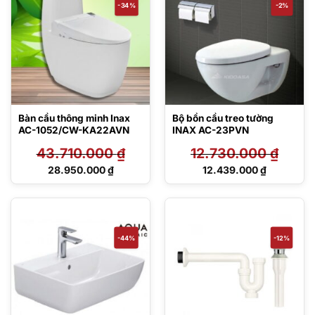
-34%
-2%
Bàn cầu thông minh Inax
Bộ bồn cầu treo tường
AC-1052/CW-KA22AVN
INAX AC-23PVN
43.710.000
₫
12.730.000
₫
Giá
Giá
28.950.000
₫
12.439.000
₫
gốc
gốc
Giá
Giá
là:
là:
hiện
hiện
43.710.000 ₫.
12.730.000 ₫.
tại
tại
là:
là:
28.950.000 ₫.
12.439.000 ₫.
-44%
-12%