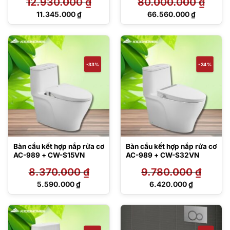
12.930.000
₫
80.000.000
₫
Giá
Giá
11.345.000
₫
66.560.000
₫
gốc
gốc
Giá
Giá
là:
là:
hiện
hiện
12.930.000 ₫.
80.000.000 ₫.
tại
tại
là:
là:
11.345.000 ₫.
66.560.000 ₫.
-33%
-34%
Bàn cầu kết hợp nắp rửa cơ
Bàn cầu kết hợp nắp rửa cơ
AC-989 + CW-S15VN
AC-989 + CW-S32VN
8.370.000
₫
9.780.000
₫
Giá
Giá
5.590.000
₫
6.420.000
₫
gốc
gốc
Giá
Giá
là:
là:
hiện
hiện
8.370.000 ₫.
9.780.000 ₫.
tại
tại
là:
là:
5.590.000 ₫.
6.420.000 ₫.