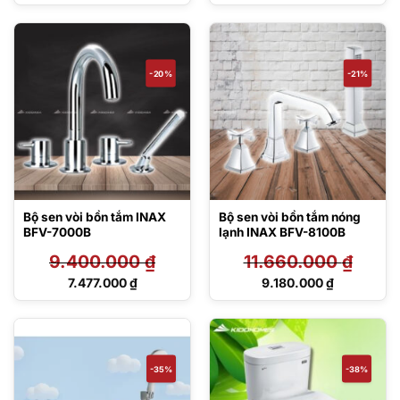
Giá
Giá
là:
là:
hiện
hiện
3.020.000 ₫.
16.840.000 ₫.
tại
tại
là:
là:
2.115.000 ₫.
11.674.000 ₫.
-20%
-21%
Bộ sen vòi bồn tắm INAX
Bộ sen vòi bồn tắm nóng
BFV-7000B
lạnh INAX BFV-8100B
9.400.000
₫
11.660.000
₫
Giá
Giá
7.477.000
₫
9.180.000
₫
gốc
gốc
Giá
Giá
là:
là:
hiện
hiện
9.400.000 ₫.
11.660.000 ₫.
tại
tại
là:
là:
7.477.000 ₫.
9.180.000 ₫.
-35%
-38%