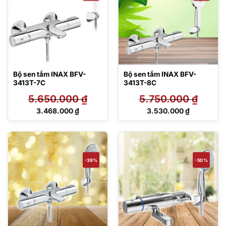
Bộ sen tắm INAX BFV-
Bộ sen tắm INAX BFV-
3413T-7C
3413T-8C
5.650.000
₫
5.750.000
₫
Giá
Giá
3.468.000
₫
3.530.000
₫
gốc
gốc
Giá
Giá
là:
là:
hiện
hiện
5.650.000 ₫.
5.750.000 ₫.
tại
tại
là:
là:
3.468.000 ₫.
3.530.000 ₫.
-39%
-50%