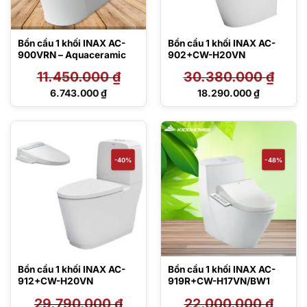
Bồn cầu 1 khối INAX AC-
Bồn cầu 1 khối INAX AC-
900VRN – Aquaceramic
902+CW-H20VN
11.450.000
₫
30.380.000
₫
Giá
Giá
6.743.000
₫
18.290.000
₫
gốc
gốc
Giá
Giá
là:
là:
hiện
hiện
11.450.000 ₫.
30.380.000 ₫.
tại
tại
là:
là:
6.743.000 ₫.
18.290.000 ₫.
-40%
-48%
Bồn cầu 1 khối INAX AC-
Bồn cầu 1 khối INAX AC-
912+CW-H20VN
919R+CW-H17VN/BW1
29.790.000
₫
22.000.000
₫