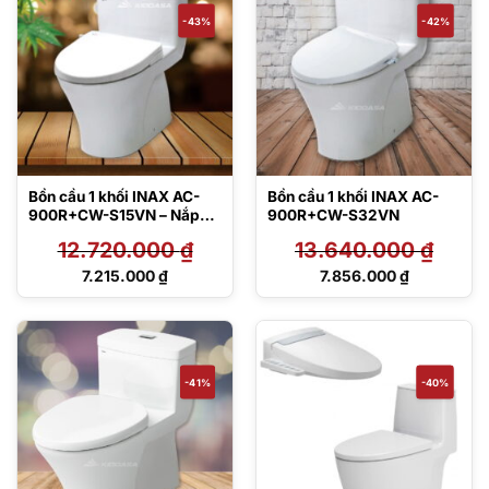
20.703.000 ₫.
17.594.000 ₫.
-43%
-42%
Bồn cầu 1 khối INAX AC-
Bồn cầu 1 khối INAX AC-
900R+CW-S15VN – Nắp
900R+CW-S32VN
rửa lạnh
12.720.000
₫
13.640.000
₫
Giá
Giá
7.215.000
₫
7.856.000
₫
gốc
gốc
Giá
Giá
là:
là:
hiện
hiện
12.720.000 ₫.
13.640.000 ₫.
tại
tại
là:
là:
7.215.000 ₫.
7.856.000 ₫.
-41%
-40%