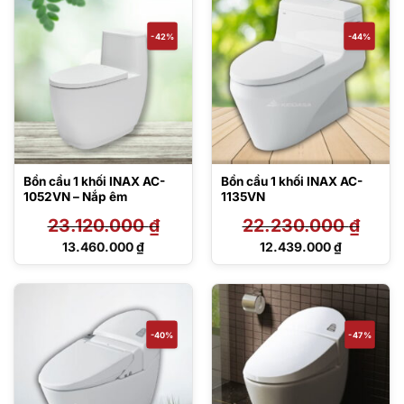
là:
là:
27.529.000 ₫.
12.467.000 ₫.
-42%
-44%
Bồn cầu 1 khối INAX AC-
Bồn cầu 1 khối INAX AC-
1052VN – Nắp êm
1135VN
23.120.000
₫
22.230.000
₫
Giá
Giá
13.460.000
₫
12.439.000
₫
gốc
gốc
Giá
Giá
là:
là:
hiện
hiện
23.120.000 ₫.
22.230.000 ₫.
tại
tại
là:
là:
13.460.000 ₫.
12.439.000 ₫.
-40%
-47%