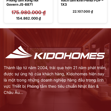
Phòng tắm xông hơi
Vách tắm kính Fendi FDP –
Govern JS-8871
1X3
175.980.000
₫
22.107.000
₫
Giá
154.862.000
₫
gốc
Giá
là:
hiện
175.980.000 ₫.
tại
là:
154.862.000 ₫.
Thành lập từ năm 2004, trải qua hơn 21 năm phát triển,
được sự ủng hộ của khách hàng,
Kidohomes hiện nay
là một trong những doanh nghiệp hàng đầu trong lĩnh
vực Thiết bị Phòng tắm theo tiêu chuẩn Nhật Bản &
Châu Âu...