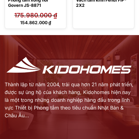
Govern JS-8871
2X2
175.980.000
₫
Giá
154.862.000
₫
gốc
Giá
là:
hiện
175.980.000 ₫.
tại
là:
154.862.000 ₫.
Thành lập từ năm 2004, trải qua hơn 21 năm phát triển,
được sự ủng hộ của khách hàng,
Kidohomes hiện nay
là một trong những doanh nghiệp hàng đầu trong lĩnh
vực Thiết bị Phòng tắm theo tiêu chuẩn Nhật Bản &
Châu Âu...