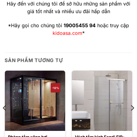
Hãy đến với chúng tôi để sở hữu những sản phẩm với
giá tốt nhất và nhiều ưu đãi hấp dẫn
*Hãy gọi cho chúng tôi
19005455 94
hoặc truy cập
kidoasa.com
*
SẢN PHẨM TƯƠNG TỰ
-12%
Phòng tắm xông hơi
Vách tắm kính Fendi FIP-