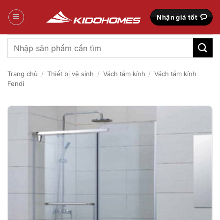
Bỏ
qua
Nhận giá tốt
nội
dung
Tìm
kiếm:
Trang chủ
/
Thiết bị vệ sinh
/
Vách tắm kính
/
Vách tắm kính
Fendi