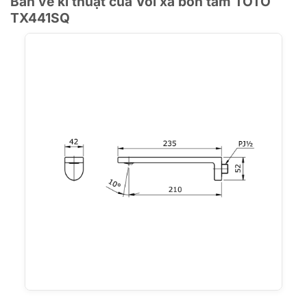
Bản vẽ kĩ thuật của Vòi xả bồn tắm TOTO
TX441SQ