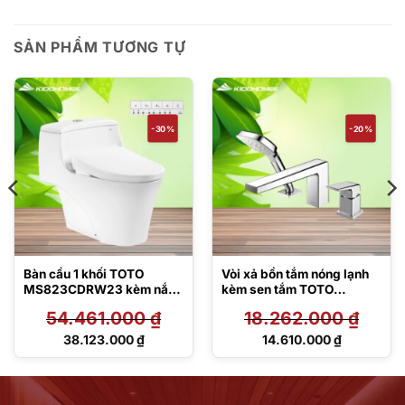
SẢN PHẨM TƯƠNG TỰ
-30%
-20%
Bàn cầu 1 khối TOTO
Vòi xả bồn tắm nóng lạnh
MS823CDRW23 kèm nắp
kèm sen tắm TOTO
rửa điện tử TCF47360GAA
TBG10305AA
54.461.000
₫
18.262.000
₫
Giá
Giá
38.123.000
₫
14.610.000
₫
gốc
gốc
Giá
Giá
là:
là:
hiện
hiện
54.461.000 ₫.
18.262.000 ₫.
tại
tại
là:
là: