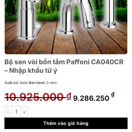
Bộ sen vòi bồn tắm Paffoni CA040CR
– Nhập khẩu từ ý
Xuất xứ:
Italia
|
Bảo hành:
2 năm
10.925.000
Giá
Giá
₫
₫
9.286.250
gốc
hiện
là:
tại
Bộ sen vòi bồn tắm Paffoni CA040CR - Nhập khẩu từ ý số lượn
10.925.000 ₫.
là:
9.28
Thêm vào giỏ hàng