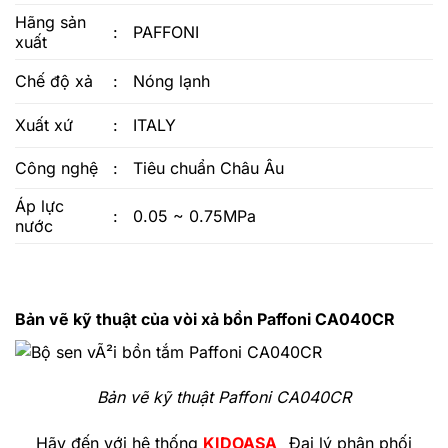
Hãng sản
:
PAFFONI
xuất
Chế độ xả
:
Nóng lạnh
Xuất xứ
:
ITALY
Công nghệ
:
Tiêu chuẩn Châu Âu
Áp lực
:
0.05 ~ 0.75MPa
nước
Bản vẽ kỹ thuật của vòi xả bồn Paffoni CA040CR
Bản vẽ kỹ thuật Paffoni CA040CR
Hãy đến với hệ thống
KIDOASA
_ Đại lý phân phối