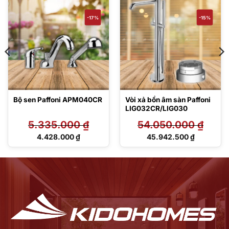
-17%
-15%
Bộ sen Paffoni APM040CR
Vòi xả bồn âm sàn Paffoni
LIG032CR/LIG030
5.335.000
₫
54.050.000
₫
Giá
Giá
4.428.000
₫
45.942.500
₫
gốc
gốc
Giá
Giá
là:
là:
hiện
hiện
5.335.000 ₫.
54.050.000 ₫.
tại
tại
là:
là:
4.428.000 ₫.
45.942.500 ₫.