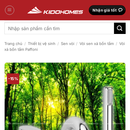
Bỏ
qua
Nhận giá tốt
nội
dung
Tìm
kiếm:
Trang chủ
/
Thiết bị vệ sinh
/
Sen vòi
/
Vòi sen xả bồn tắm
/
Vòi
xả bồn tắm Paffoni
-15%