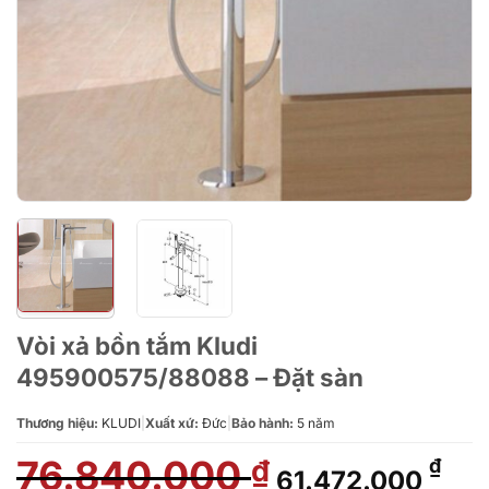
Vòi xả bồn tắm Kludi
495900575/88088 – Đặt sàn
Thương hiệu:
KLUDI
|
Xuất xứ:
Đức
|
Bảo hành:
5 năm
76.840.000
Giá
Giá
₫
₫
61.472.000