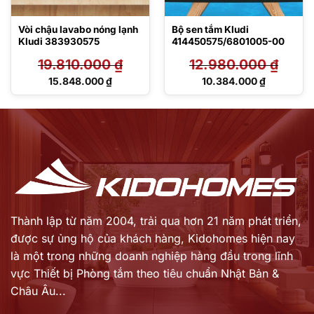
Vòi chậu lavabo nóng lạnh
Bộ sen tắm Kludi
Kludi 383930575
414450575/6801005-00
19.810.000
₫
12.980.000
₫
Giá
Giá
15.848.000
₫
10.384.000
₫
gốc
gốc
Giá
Giá
là:
là:
hiện
hiện
19.810.000 ₫.
12.980.000 ₫.
tại
tại
là:
là:
15.848.000 ₫.
10.384.000 ₫.
Thành lập từ năm 2004, trải qua hơn 21 năm phát triển,
được sự ủng hộ của khách hàng,
Kidohomes hiện nay
là một trong những doanh nghiệp hàng đầu trong lĩnh
vực Thiết bị Phòng tắm theo tiêu chuẩn Nhật Bản &
Châu Âu...