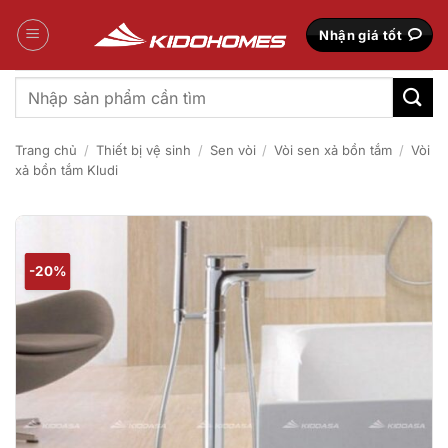
Bỏ
qua
Nhận giá tốt
nội
dung
Tìm
kiếm:
Trang chủ
/
Thiết bị vệ sinh
/
Sen vòi
/
Vòi sen xả bồn tắm
/
Vòi
xả bồn tắm Kludi
-20%