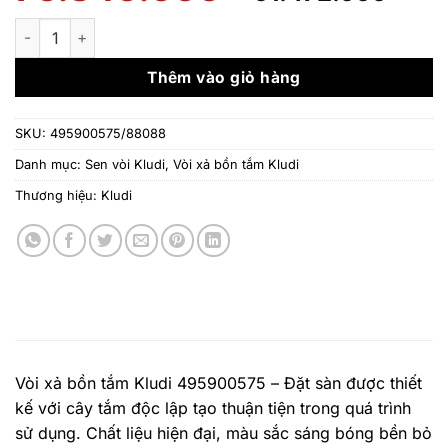
gốc
hiệ
là:
tại
Vòi xả bồn tắm Kludi 495900575/88088 - Đặt sàn số lượng
76.840.000 ₫.
là:
61.
Thêm vào giỏ hàng
SKU:
495900575/88088
Danh mục:
Sen vòi Kludi
,
Vòi xả bồn tắm Kludi
Thương hiệu:
Kludi
Vòi xả bồn tắm Kludi 495900575 – Đặt sàn được thiết
kế với cây tắm độc lập tạo thuận tiện trong quá trình
sử dụng. Chất liệu hiện đại, màu sắc sáng bóng bền bỏ