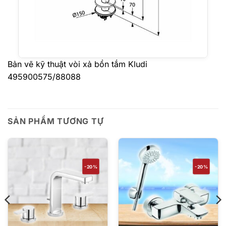
Bản vẽ kỹ thuật vòi xả bồn tắm Kludi
495900575/88088
SẢN PHẨM TƯƠNG TỰ
-20%
-20%