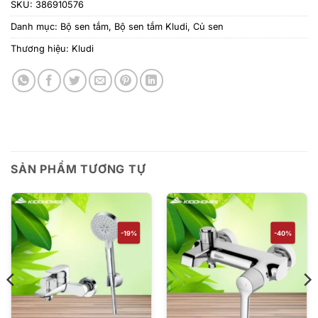
SKU:
386910576
Danh mục:
Bộ sen tắm
,
Bộ sen tắm Kludi
,
Củ sen
Thương hiệu:
Kludi
SẢN PHẨM TƯƠNG TỰ
-19%
-40%