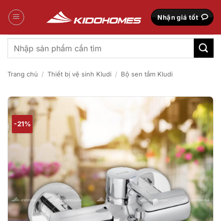
Bỏ
qua
Nhận giá tốt
nội
dung
Tìm
kiếm:
Trang chủ
/
Thiết bị vệ sinh Kludi
/
Bộ sen tắm Kludi
-21%