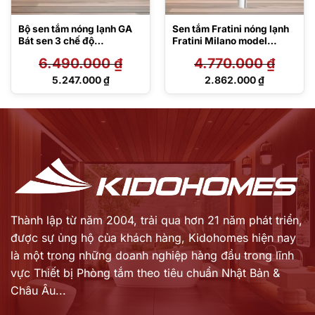
Bộ sen tắm nóng lạnh GA
Sen tắm Fratini nóng lạnh
Bát sen 3 chế độ
Fratini Milano model
TBG04302VA/TBW07009
39050134
6.490.000
₫
4.770.000
₫
A
Giá
Giá
5.247.000
₫
2.862.000
₫
gốc
gốc
Giá
Giá
là:
là:
hiện
hiện
6.490.000 ₫.
4.770.000 ₫.
tại
tại
là:
là:
5.247.000 ₫.
2.862.000 ₫.
Thành lập từ năm 2004, trải qua hơn 21 năm phát triển,
được sự ủng hộ của khách hàng,
Kidohomes hiện nay
là một trong những doanh nghiệp hàng đầu trong lĩnh
vực Thiết bị Phòng tắm theo tiêu chuẩn Nhật Bản &
Châu Âu...