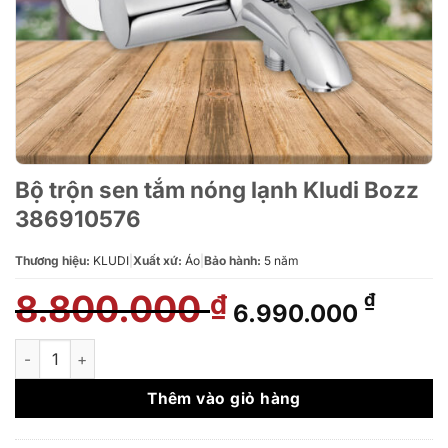
Bộ trộn sen tắm nóng lạnh Kludi Bozz
386910576
Thương hiệu:
KLUDI
|
Xuất xứ:
Áo
|
Bảo hành:
5 năm
8.800.000
Giá
Giá
₫
₫
6.990.000
gốc
hiện
là:
tại
Bộ trộn sen tắm nóng lạnh Kludi Bozz 386910576 số lượng
8.800.000 ₫.
là:
6.990
Thêm vào giỏ hàng