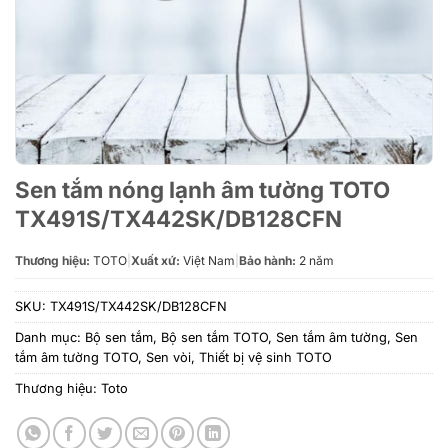
Sen tắm nóng lạnh âm tường TOTO
TX491S/TX442SK/DB128CFN
Thương hiệu:
TOTO
|
Xuất xứ:
Việt Nam
|
Bảo hành:
2 năm
SKU:
TX491S/TX442SK/DB128CFN
Danh mục:
Bộ sen tắm
,
Bộ sen tắm TOTO
,
Sen tắm âm tường
,
Sen
tắm âm tường TOTO
,
Sen vòi
,
Thiết bị vệ sinh TOTO
Thương hiệu:
Toto