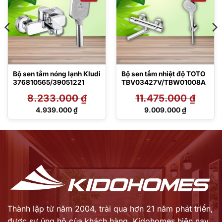
Bộ sen tắm nóng lạnh Kludi
Bộ sen tắm nhiệt độ TOTO
376810565/39051221
TBV03427V/TBW01008A
8.233.000
₫
11.475.000
₫
Giá
Giá
4.939.000
₫
9.009.000
₫
gốc
gốc
Giá
Giá
là:
là:
hiện
hiện
8.233.000 ₫.
11.475.000 ₫.
tại
tại
là:
là:
4.939.000 ₫.
9.009.000 ₫.
Thành lập từ năm 2004, trải qua hơn 21 năm phát triển,
được sự ủng hộ của khách hàng,
Kidohomes hiện nay