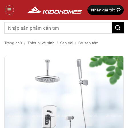
Bỏ
qua
Nhận giá tốt
nội
dung
Tìm
kiếm:
Trang chủ
/
Thiết bị vệ sinh
/
Sen vòi
/
Bộ sen tắm