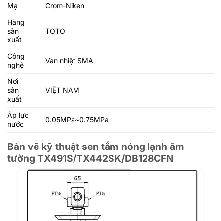
Mạ
:
Crom-Niken
Hãng
sản
:
TOTO
xuất
Công
:
Van nhiệt SMA
nghệ
Nơi
sản
:
VIỆT NAM
xuất
Áp lực
:
0.05MPa~0.75MPa
nước
Bản vẽ kỹ thuật sen tắm nóng lạnh âm
tường TX491S/TX442SK/DB128CFN