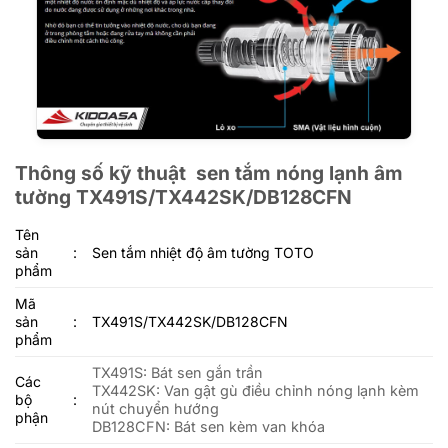
Thông số kỹ thuật sen tắm nóng lạnh âm
tường TX491S/TX442SK/DB128CFN
Tên
sản
:
Sen tắm nhiệt độ âm tường TOTO
phẩm
Mã
sản
:
TX491S/TX442SK/DB128CFN
phẩm
TX491S: Bát sen gắn trần
Các
TX442SK: Van gật gù điều chỉnh nóng lạnh kèm
bộ
:
nút chuyển hướng
phận
DB128CFN: Bát sen kèm van khóa