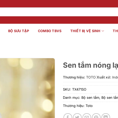
BỘ SƯU TẬP
COMBO TBVS
THIẾT BỊ VỆ SINH
TH
Sen tắm nóng 
Thương hiệu:
TOTO
|
Xuất xứ:
Ind
SKU:
TX471SO
Danh mục:
Bộ sen tắm
,
Bộ sen t
Thương hiệu:
Toto