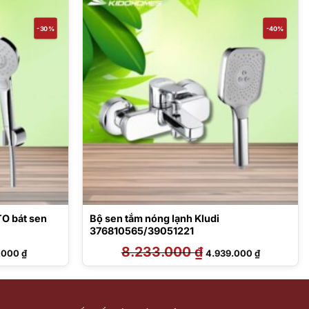
-30%
-40%
TO bát sen
Bộ sen tắm nóng lạnh Kludi
376810565/39051221
Giá
8.233.000
₫
Giá
Giá
1.000
₫
4.939.000
₫
hiện
gốc
hiện
tại
là:
tại
5.000 ₫.
là:
8.233.000 ₫.
là:
8.131.000 ₫.
4.939.000 