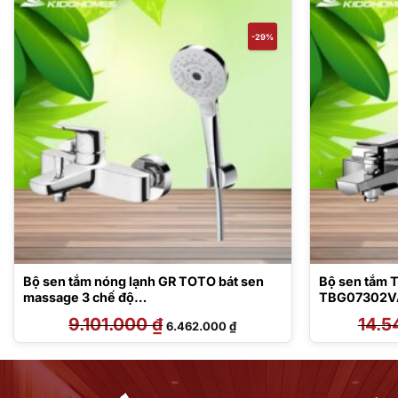
-29%
Bộ sen tắm nóng lạnh GR TOTO bát sen
Bộ sen tắm
massage 3 chế độ
TBG07302V
TBG03302V/TBW01035V
9.101.000
₫
Giá
Giá
14.5
6.462.000
₫
gốc
hiện
là:
tại
9.101.000 ₫.
là:
 ₫.
6.462.000 ₫.