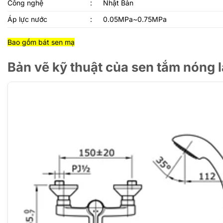
Công nghệ
:
Nhật Bản
Áp lực nước
:
0.05MPa~0.75MPa
Bao gồm bát sen mạ
Bản vẽ kỹ thuật của sen tắm nóng