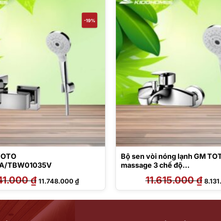
-19%
 TOTO
Bộ sen vòi nóng lạnh GM TO
A/TBW01035V
massage 3 chế độ
TBG09302VA/TBW01035V
41.000
₫
Giá
Giá
11.615.000
₫
Giá
11.748.000
₫
8.13
gốc
hiện
gốc
là:
tại
là:
14.541.000 ₫.
là:
11.61
11.748.000 ₫.