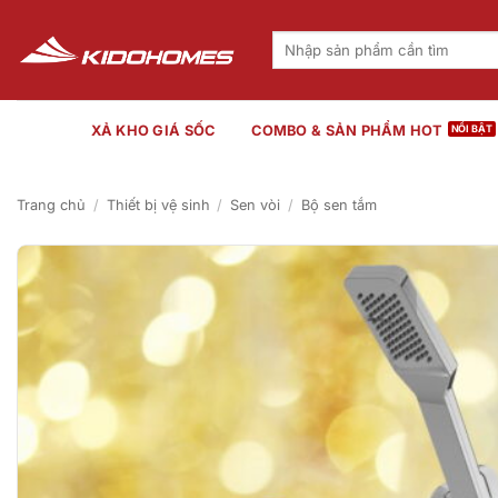
Bỏ
qua
Tìm
kiếm:
nội
dung
XẢ KHO GIÁ SỐC
COMBO & SẢN PHẨM HOT
Trang chủ
/
Thiết bị vệ sinh
/
Sen vòi
/
Bộ sen tắm