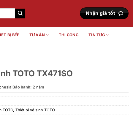
Nhận giá tốt
IẾT BỊ BẾP
TƯ VẤN
THI CÔNG
TIN TỨC
lạnh TOTO TX471SO
onesia
|
Bảo hành:
2 năm
ắm TOTO
,
Thiết bị vệ sinh TOTO