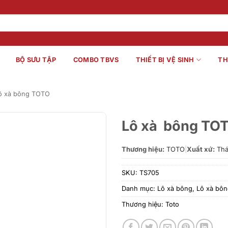
BỘ SƯU TẬP
COMBO TBVS
THIẾT BỊ VỆ SINH
TH
ô xà bông TOTO
Lô xà bông TO
Thương hiệu:
TOTO
|
Xuất xứ:
Thá
SKU:
TS705
Danh mục:
Lô xà bông
,
Lô xà bô
Thương hiệu:
Toto