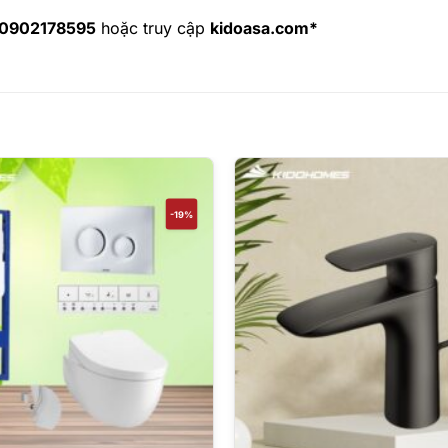
0902178595
hoặc truy cập
kidoasa.com*
-19%