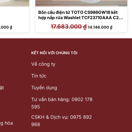
Bồn cầu điện tử TOTO CS986GW18 kết
hợp nắp rửa Washlet TCF23710AAA C2
Simple
Giá
17.683.000
₫
Giá
Giá
9.000
₫
14.146.000
₫
hiện
gốc
hiện
tại
là:
tại
000 ₫.
là:
17.683.000 ₫.
là:
5.099.000 ₫.
14.146.000
KẾT NỐI VỚI CHÚNG TÔI
Về công ty
Tin tức
ặt
Tuyển dụng
Tư vấn bán hàng: 0902 178
595
CSKH & Dịch vụ: 0975 892
ng hóa
968