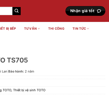
Nhận giá tốt
IẾT BỊ BẾP
TƯ VẤN
THI CÔNG
TIN TỨC
TO TS705
i Lan
|
Bảo hành:
2 năm
ng TOTO
,
Thiết bị vệ sinh TOTO