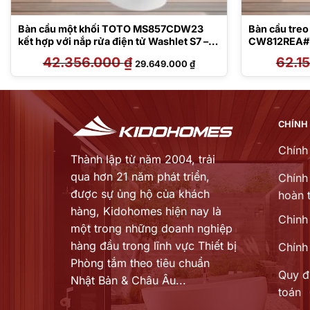
Bàn cầu một khối TOTO MS857CDW23
Bàn cầu tre
kết hợp với nắp rửa điện tử Washlet S7 –
CW812REA#
TCF47360GAA
WH172AT/T
42.356.000
₫
Giá
Giá
62.1
29.649.000
₫
gốc
hiện
là:
tại
42.356.000 ₫.
là:
000 ₫.
29.649.000 ₫.
CHÍNH
Chính
Thành lập từ năm 2004, trải
qua hơn 21 năm phát triển,
Chính 
được sự ủng hộ của khách
hoàn t
hàng,
Kidohomes hiện nay là
Chinh
một trong những doanh nghiệp
hàng đầu trong lĩnh vực Thiết bị
Chính
Phòng tắm theo tiêu chuẩn
Quy đ
Nhật Bản & Châu Âu...
toán