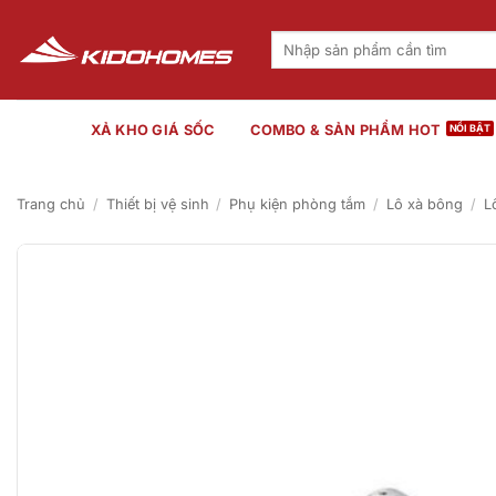
Bỏ
qua
Tìm
kiếm:
nội
dung
XẢ KHO GIÁ SỐC
COMBO & SẢN PHẨM HOT
Trang chủ
/
Thiết bị vệ sinh
/
Phụ kiện phòng tắm
/
Lô xà bông
/
L