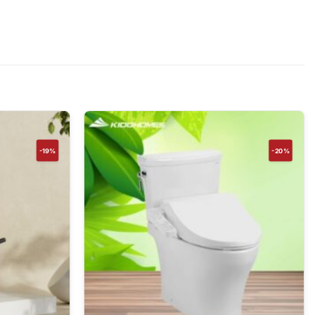
-19%
-20%