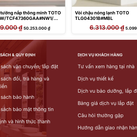
o tường nắp thông minh TOTO
Vòi chậu nóng lạnh TOTO
W/TCF47360GAA#NW1/
TLG04301B#MBL
CA465/MB174P#SS
59.000
₫
Giá
Giá
6.313.000
₫
Giá
50.253.000
₫
5.09
gốc
hiện
gốc
là:
tại
là:
62.159.000 ₫.
là:
6.313.
50.253.000 ₫.
 SÁCH & QUY ĐỊNH
DỊCH VỤ KHÁCH HÀNG
 sách vận chuyển, lắp đặt
Tư vấn xem hàng tại nhà
sách đổi, trả hàng và
Dịch vụ thiết kế
iền
Dịch vu bảo dưỡng, lắp đ
 sách bảo hành
Bảng giá dịch vụ lắp đặt
 sách bảo mật thông tin
Câu hỏi thường gặp
ịnh và hình thức thanh
Hướng dẫn giao nhận hà