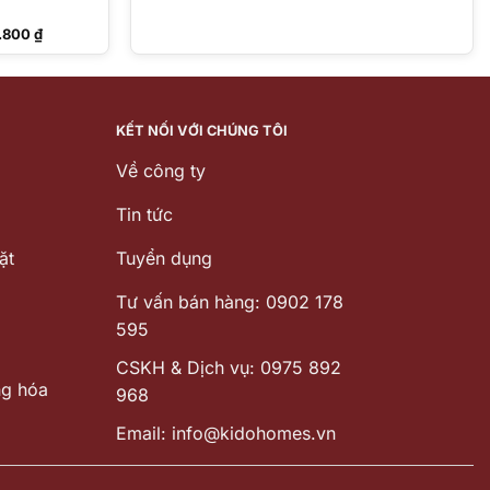
Giá
6.800
₫
hiện
tại
.000 ₫.
là:
1.036.800 ₫.
KẾT NỐI VỚI CHÚNG TÔI
Về công ty
Tin tức
ặt
Tuyển dụng
Tư vấn bán hàng: 0902 178
595
CSKH & Dịch vụ: 0975 892
ng hóa
968
Email: info@kidohomes.vn