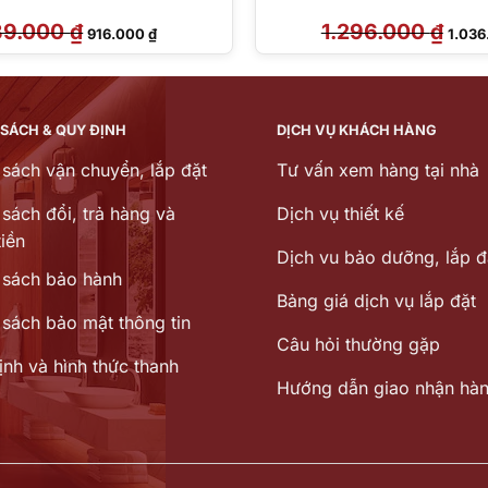
139.000
₫
Giá
Giá
1.296.000
₫
Giá
916.000
₫
1.03
gốc
hiện
gốc
là:
tại
là:
1.139.000 ₫.
là:
1.296
916.000 ₫.
 SÁCH & QUY ĐỊNH
DỊCH VỤ KHÁCH HÀNG
 sách vận chuyển, lắp đặt
Tư vấn xem hàng tại nhà
sách đổi, trả hàng và
Dịch vụ thiết kế
iền
Dịch vu bảo dưỡng, lắp đ
 sách bảo hành
Bảng giá dịch vụ lắp đặt
 sách bảo mật thông tin
Câu hỏi thường gặp
ịnh và hình thức thanh
Hướng dẫn giao nhận hà