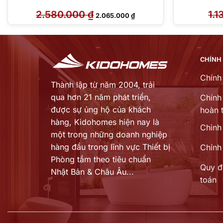
2.580.000
₫
Giá
Giá
1.
2.065.000
₫
gốc
hiện
là:
tại
2.580.000 ₫.
là:
2.065.000 ₫.
CHÍNH
Chính
Thành lập từ năm 2004, trải
qua hơn 21 năm phát triển,
Chính 
được sự ủng hộ của khách
hoàn t
hàng,
Kidohomes hiện nay là
Chinh
một trong những doanh nghiệp
hàng đầu trong lĩnh vực Thiết bị
Chính
Phòng tắm theo tiêu chuẩn
Quy đ
Nhật Bản & Châu Âu...
toán