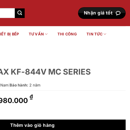
Nhận giá tốt
IẾT BỊ BẾP
TƯ VẤN
THI CÔNG
TIN TỨC
NAX KF-844V MC SERIES
 Nam
|
Bảo hành:
2 năm
Giá
Giá
₫
980.000
gốc
hiện
là:
tại
C SERIES số lượng
1.100.000 ₫.
là:
980.000 ₫.
Thêm vào giỏ hàng