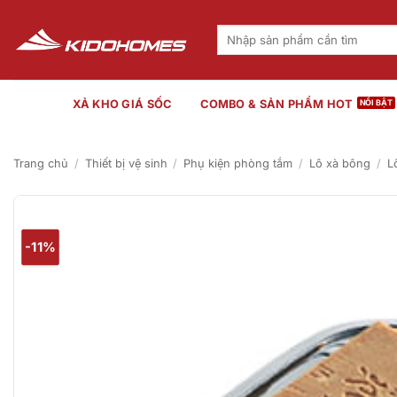
Bỏ
qua
Tìm
kiếm:
nội
dung
XẢ KHO GIÁ SỐC
COMBO & SẢN PHẨM HOT
Trang chủ
/
Thiết bị vệ sinh
/
Phụ kiện phòng tắm
/
Lô xà bông
/
L
-11%