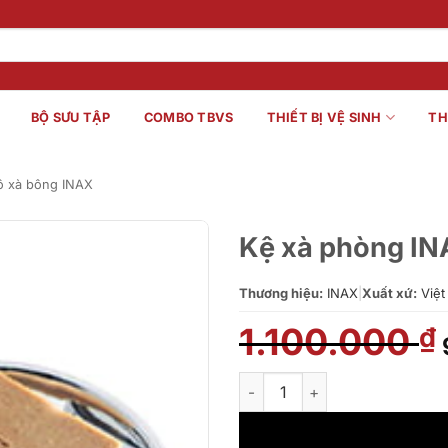
BỘ SƯU TẬP
COMBO TBVS
THIẾT BỊ VỆ SINH
TH
ô xà bông INAX
Kệ xà phòng I
Thương hiệu:
INAX
|
Xuất xứ:
Việt
1.100.000
₫
Kệ xà phòng INAX KF-844V M