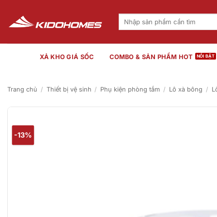
Bỏ
qua
Tìm
kiếm:
nội
dung
XẢ KHO GIÁ SỐC
COMBO & SẢN PHẨM HOT
Trang chủ
/
Thiết bị vệ sinh
/
Phụ kiện phòng tắm
/
Lô xà bông
/
L
-13%