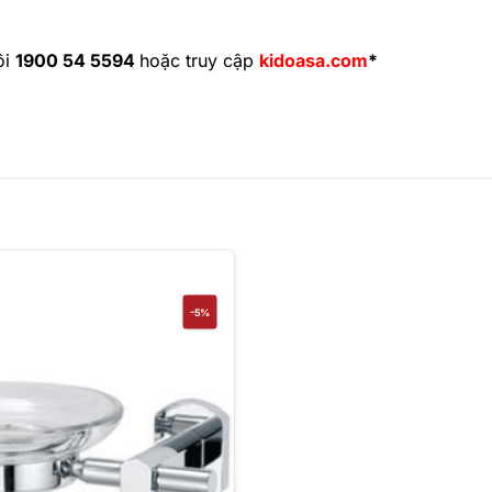
ôi
1900 54 5594
hoặc truy cập
kidoasa.com
*
-5%