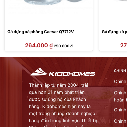
Gá đựng xà phòng Caesar Q7712V
Gá đựng xà 
264.000
₫
Giá
Giá
2
250.800
₫
gốc
hiện
là:
tại
264.000 ₫.
là:
250.800 ₫.
CHÍNH
Chính
Thành lập từ năm 2004, trải
qua hơn 21 năm phát triển,
Chính 
được sự ủng hộ của khách
hoàn t
hàng,
Kidohomes hiện nay là
Chinh
một trong những doanh nghiệp
hàng đầu trong lĩnh vực Thiết bị
Chính