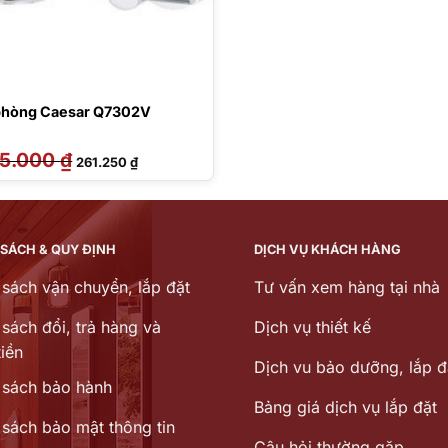
phòng Caesar Q7302V
75.000
₫
Giá
Giá
261.250
₫
gốc
hiện
là:
tại
275.000 ₫.
là:
261.250 ₫.
 SÁCH & QUY ĐỊNH
DỊCH VỤ KHÁCH HÀNG
 sách vận chuyển, lắp đặt
Tư vấn xem hàng tại nhà
sách đổi, trả hàng và
Dịch vụ thiết kế
iền
Dịch vu bảo dưỡng, lắp đ
 sách bảo hành
Bảng giá dịch vụ lắp đặt
 sách bảo mật thông tin
Câu hỏi thường gặp