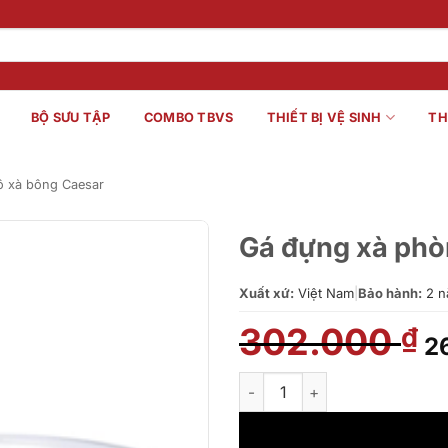
BỘ SƯU TẬP
COMBO TBVS
THIẾT BỊ VỆ SINH
TH
ô xà bông Caesar
Gá đựng xà ph
Xuất xứ:
Việt Nam
|
Bảo hành:
2 n
302.000
G
₫
2
g
là
Gá đựng xà phòng Q8802 số l
3