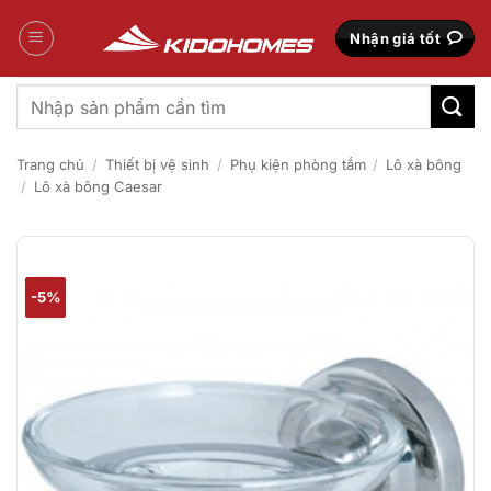
Bỏ
qua
Nhận giá tốt
nội
dung
Tìm
kiếm:
Trang chủ
/
Thiết bị vệ sinh
/
Phụ kiện phòng tắm
/
Lô xà bông
/
Lô xà bông Caesar
-5%