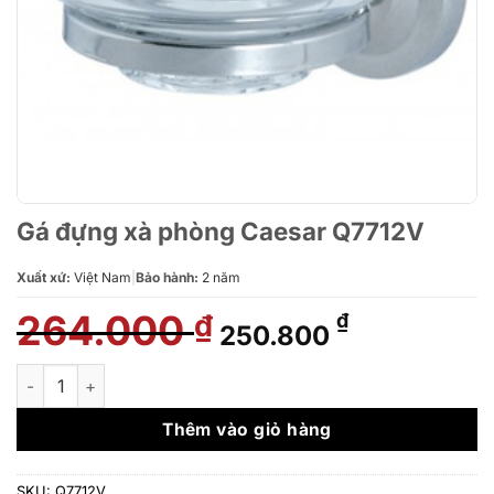
Gá đựng xà phòng Caesar Q7712V
Xuất xứ:
Việt Nam
|
Bảo hành:
2 năm
264.000
Giá
Giá
₫
₫
250.800
gốc
hiện
là:
tại
Gá đựng xà phòng Caesar Q7712V số lượng
264.000 ₫.
là:
250.800 ₫.
Thêm vào giỏ hàng
SKU:
Q7712V