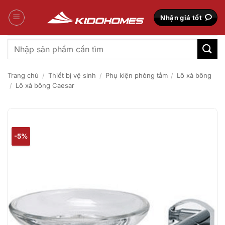
Bỏ
qua
Nhận giá tốt
nội
dung
Tìm
kiếm:
Trang chủ
/
Thiết bị vệ sinh
/
Phụ kiện phòng tắm
/
Lô xà bông
/
Lô xà bông Caesar
-5%