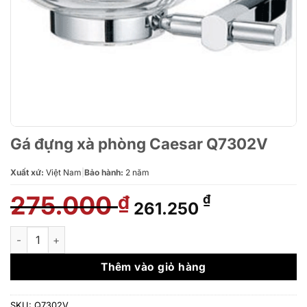
Gá đựng xà phòng Caesar Q7302V
Xuất xứ:
Việt Nam
|
Bảo hành:
2 năm
275.000
Giá
Giá
₫
₫
261.250
gốc
hiện
là:
tại
Gá đựng xà phòng Caesar Q7302V số lượng
275.000 ₫.
là:
261.250 ₫.
Thêm vào giỏ hàng
SKU:
Q7302V