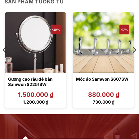
SẢN PHẨM TƯƠNG TỰ
-20%
-17%
Gương cạo râu để bàn
Móc áo Samwon S607SW
Samwon S2251SW
1.500.000
₫
880.000
₫
Giá
Giá
1.200.000
₫
730.000
₫
gốc
gốc
Giá
Giá
là:
là:
hiện
hiện
1.500.000 ₫.
880.000 ₫.
tại
tại
là:
là:
1.200.000 ₫.
730.000 ₫.