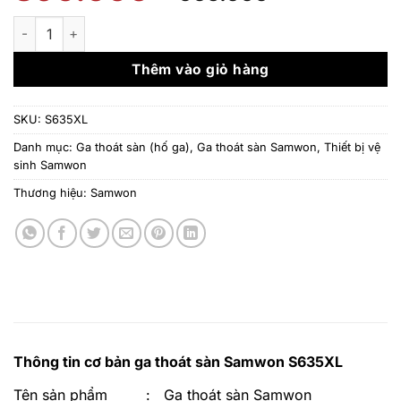
gốc
hiện
là:
tại
Ga thoát sàn Samwon S635XL - Dạng tròn không đối xứng số l
890.000 ₫.
là:
665.000 ₫.
Thêm vào giỏ hàng
SKU:
S635XL
Danh mục:
Ga thoát sàn (hố ga)
,
Ga thoát sàn Samwon
,
Thiết bị vệ
sinh Samwon
Thương hiệu:
Samwon
Thông tin cơ bản ga thoát sàn Samwon S635XL
Tên sản phẩm
:
Ga thoát sàn Samwon