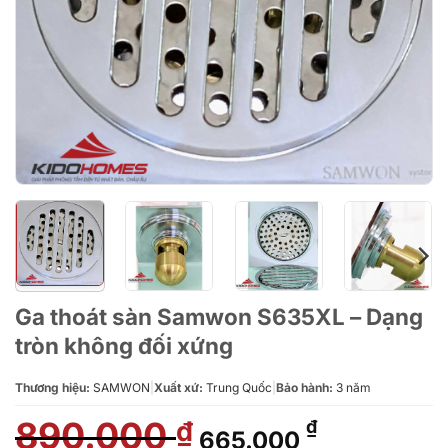
Ga thoát sàn Samwon S635XL – Dạng
tròn không đối xứng
Thương hiệu:
SAMWON
|
Xuất xứ:
Trung Quốc
|
Bảo hành:
3 năm
890.000
Giá
Giá
₫
₫
665.000