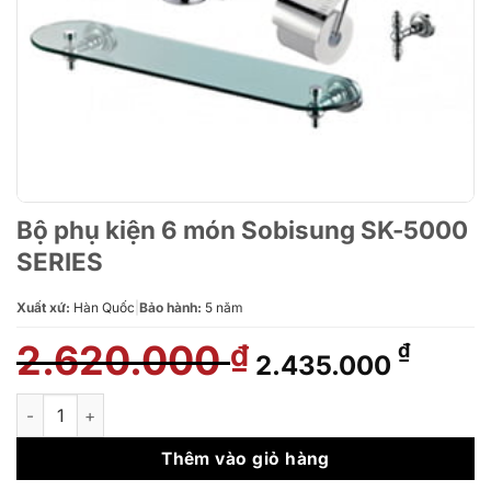
Bộ phụ kiện 6 món Sobisung SK-5000
SERIES
Xuất xứ:
Hàn Quốc
|
Bảo hành:
5 năm
2.620.000
Giá
Giá
₫
₫
2.435.000
gốc
hiện
là:
tại
Bộ phụ kiện 6 món Sobisung SK-5000 SERIES số lượng
2.620.000 ₫.
là:
2.435
Thêm vào giỏ hàng