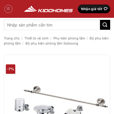
Bỏ
qua
Nhận giá tốt
nội
dung
Tìm
kiếm:
Trang chủ
/
Thiết bị vệ sinh
/
Phụ kiện phòng tắm
/
Bộ phụ kiện
phòng tắm
/
Bộ phụ kiện phòng tắm Sobisung
-7%