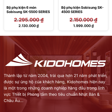
Bộ phụ kiện 6 món
Bộ phụ kiện Sobisung SK-
Sobisung SK-5500 SERIES
4500 SERIES
2.295.000
₫
2.150.000
₫
Giá
Giá
2.130.000
₫
1.999.000
₫
gốc
gốc
Giá
Giá
là:
là:
hiện
hiện
2.295.000 ₫.
2.150.000 ₫.
tại
tại
là:
là:
2.130.000 ₫.
1.999.000 ₫.
Thành lập từ năm 2004, trải qua hơn 21 năm phát triển,
được sự ủng hộ của khách hàng,
Kidohomes hiện nay
là một trong những doanh nghiệp hàng đầu trong lĩnh
vực Thiết bị Phòng tắm theo tiêu chuẩn Nhật Bản &
Châu Âu...