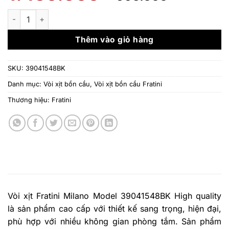
gốc
hiện
là:
tại
Vòi xịt Fratini Milano Model 39041548BK High quality số lượng
1.450.000 ₫.
là:
995.000 
Thêm vào giỏ hàng
SKU:
39041548BK
Danh mục:
Vòi xịt bồn cầu
,
Vòi xịt bồn cầu Fratini
Thương hiệu:
Fratini
Vòi xịt Fratini Milano Model 39041548BK High quality
là sản phẩm cao cấp với thiết kế sang trọng, hiện đại,
phù hợp với nhiều không gian phòng tắm. Sản phẩm