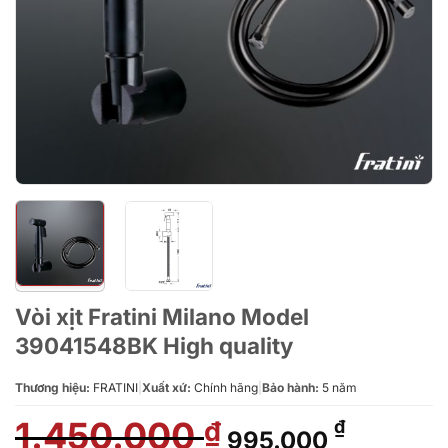
Vòi xịt Fratini Milano Model
39041548BK High quality
Thương hiệu:
FRATINI
|
Xuất xứ:
Chính hãng
|
Bảo hành:
5 năm
1.450.000
Giá
Giá
₫
₫
995.000