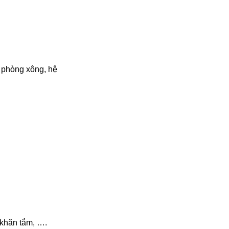
 phòng xông, hệ
o khăn tắm, ….