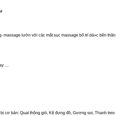
er
 massage lườn với các mắt sục massage bố trí dá»c bên thân
tay …
iết bị cơ bản: Quạt thông gió, Kệ đựng đồ, Gương soi, Thanh tre