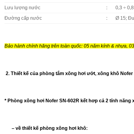
Lưu lượng nước
:
0,3 ÷ 0,8
Đường cấp nước
:
Ø 15; Đ
Bảo hành chính hãng trên toàn quốc: 05 năm kính & nhựa, 03 
2. Thiết kế của phòng tắm xông hơi ướt, xông khô Nofer
* Phòng xông hơi Nofer SN-602R kết hơp cả 2 tính năng 
– về thiết kế phòng xông hơi khô: