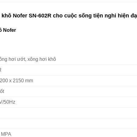
khô Nofer SN-602R cho cuộc sống tiện nghi hiện đạ
ô Nofer
ng hơi ướt, xông hơi khô
R
1200 x 2150 mm
ốt
V/50Hz
4 MPA