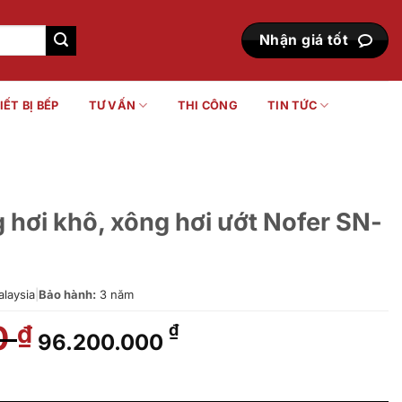
Nhận giá tốt
IẾT BỊ BẾP
TƯ VẤN
THI CÔNG
TIN TỨC
hơi khô, xông hơi ướt Nofer SN-
laysia
|
Bảo hành:
3 năm
0
Giá
Giá
₫
₫
96.200.000
gốc
hiện
là:
tại
 hơi ướt Nofer SN-602R số lượng
109.337.000 ₫.
là: