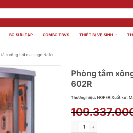
BỘ SƯU TẬP
COMBO TBVS
THIẾT BỊ VỆ SINH
TH
 tắm xông hơi massage Nofer
Phòng tắm xông 
602R
Thương hiệu:
NOFER
|
Xuất xứ:
Ma
109.337.00
Phòng tắm xông hơi khô, xông