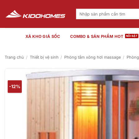
Bỏ
qua
Tìm
kiếm:
nội
dung
XẢ KHO GIÁ SỐC
COMBO & SẢN PHẨM HOT
Trang chủ
/
Thiết bị vệ sinh
/
Phòng tắm xông hơi massage
/
Phòng
-12%