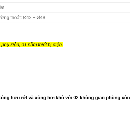
l/s
ường thoát: Ø42 ÷ Ø48
phụ kiện, 01 năm thiết bị điện.
xông hơi ướt và xông hơi khô với 02 không gian phòng xông