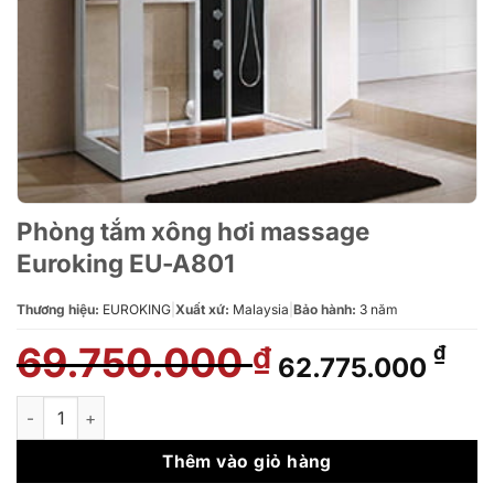
Phòng tắm xông hơi massage
Euroking EU-A801
Thương hiệu:
EUROKING
|
Xuất xứ:
Malaysia
|
Bảo hành:
3 năm
69.750.000
Giá
Giá
₫
₫
62.775.000
gốc
hiệ
là:
tại
Phòng tắm xông hơi massage Euroking EU-A801 số lượng
69.750.000 ₫.
là:
62.
Thêm vào giỏ hàng