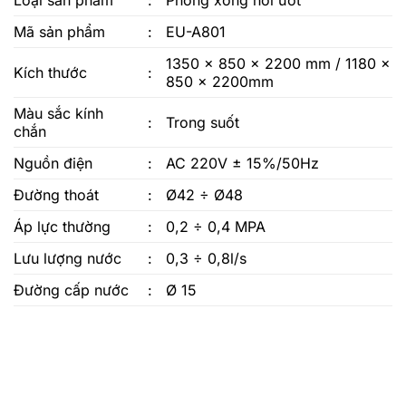
Loại sản phẩm
:
Phòng xông hơi ướt
Mã sản phẩm
:
EU-A801
1350 x 850 x 2200 mm / 1180 x
Kích thước
:
850 x 2200mm
Màu sắc kính
:
Trong suốt
chắn
Nguồn điện
:
AC 220V ± 15%/50Hz
Đường thoát
:
Ø42 ÷ Ø48
Áp lực thường
:
0,2 ÷ 0,4 MPA
Lưu lượng nước
:
0,3 ÷ 0,8l/s
Đường cấp nước
:
Ø 15