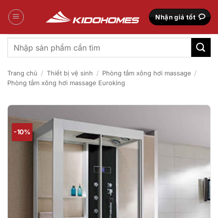
Bỏ
qua
Nhận giá tốt
nội
dung
Tìm
kiếm:
Trang chủ
/
Thiết bị vệ sinh
/
Phòng tắm xông hơi massage
/
Phòng tắm xông hơi massage Euroking
-10%