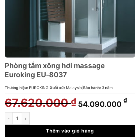
Phòng tắm xông hơi massage
Euroking EU-8037
Thương hiệu:
EUROKING
|
Xuất xứ:
Malaysia
|
Bảo hành:
3 năm
67.620.000
Giá
Giá
₫
₫
54.090.000
gốc
hiệ
là:
tại
Phòng tắm xông hơi massage Euroking EU-8037 số lượng
67.620.000 ₫.
là:
54.
Thêm vào giỏ hàng