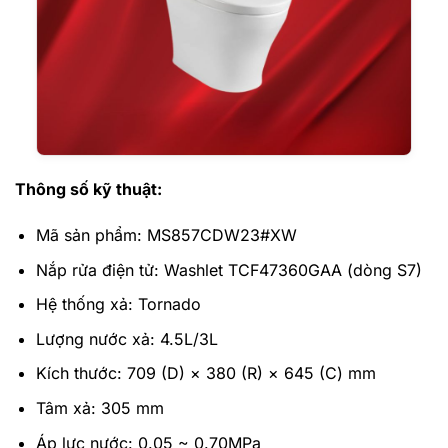
Thông số kỹ thuật:
Mã sản phẩm: MS857CDW23#XW
Nắp rửa điện tử: Washlet TCF47360GAA (dòng S7)
Hệ thống xả: Tornado
Lượng nước xả: 4.5L/3L
Kích thước: 709 (D) × 380 (R) × 645 (C) mm
Tâm xả: 305 mm
Áp lực nước: 0.05 ~ 0.70MPa