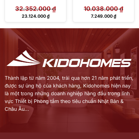
32.352.000
₫
10.038.000
₫
Giá
Giá
23.124.000
₫
7.249.000
₫
gốc
gốc
Giá
Giá
là:
là:
hiện
hiện
32.352.000 ₫.
10.038.000 ₫.
tại
tại
là:
là:
23.124.000 ₫.
7.249.000 ₫.
Thành lập từ năm 2004, trải qua hơn 21 năm phát triển,
được sự ủng hộ của khách hàng,
Kidohomes hiện nay
là một trong những doanh nghiệp hàng đầu trong lĩnh
vực Thiết bị Phòng tắm theo tiêu chuẩn Nhật Bản &
Châu Âu...