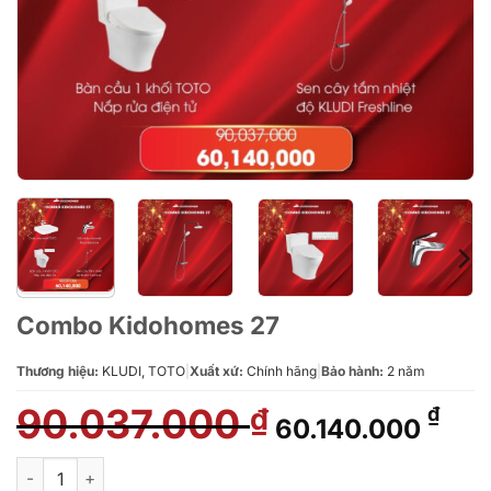
Combo Kidohomes 27
Thương hiệu:
KLUDI, TOTO
|
Xuất xứ:
Chính hãng
|
Bảo hành:
2 năm
90.037.000
Giá
Giá
₫
₫
60.140.000
gốc
hiệ
là:
tại
Combo Kidohomes 27 số lượng