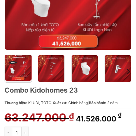
Combo Kidohomes 23
Thương hiệu:
KLUDI, TOTO
|
Xuất xứ:
Chính hãng
|
Bảo hành:
2 năm
63.247.000
Giá
Giá
₫
₫
41.526.000
gốc
hiệ
là:
tại
Combo Kidohomes 23 số lượng