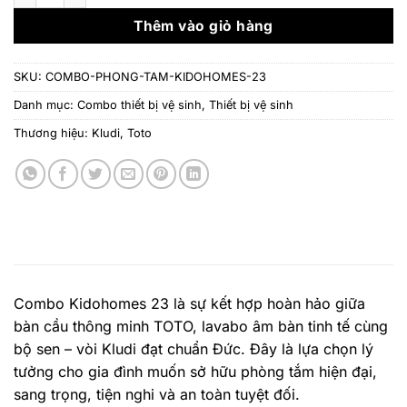
63.247.000 ₫.
là:
41.
Thêm vào giỏ hàng
SKU:
COMBO-PHONG-TAM-KIDOHOMES-23
Danh mục:
Combo thiết bị vệ sinh
,
Thiết bị vệ sinh
Thương hiệu:
Kludi
,
Toto
Combo Kidohomes 23 là sự kết hợp hoàn hảo giữa
bàn cầu thông minh TOTO, lavabo âm bàn tinh tế cùng
bộ sen – vòi Kludi đạt chuẩn Đức. Đây là lựa chọn lý
tưởng cho gia đình muốn sở hữu phòng tắm hiện đại,
sang trọng, tiện nghi và an toàn tuyệt đối.