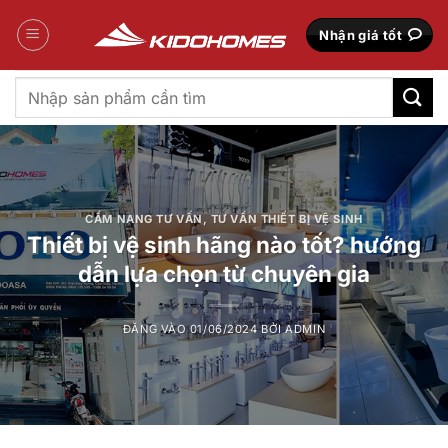
Bỏ
qua
Nhận giá tốt
nội
dung
Tìm
kiếm:
CẨM NANG TƯ VẤN
,
TƯ VẤN THIẾT BỊ VỆ SINH
Thiết bị vệ sinh hãng nào tốt? hướng
dẫn lựa chọn từ chuyên gia
ĐĂNG VÀO
01/06/2024
BỞI
ADMIN