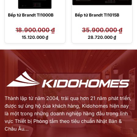
Bếp từ Brandt TI1000B
Bếp từ Brandt TI1015B
18.900.000
₫
35.900.000
₫
Giá
Giá
15.120.000
₫
28.720.000
₫
gốc
gốc
Giá
Giá
là:
là:
hiện
hiện
18.900.000 ₫.
35.900.000 ₫.
tại
tại
là:
là:
15.120.000 ₫.
28.720.000 ₫.
Thành lập từ năm 2004, trải qua hơn 21 năm phát triển,
được sự ủng hộ của khách hàng,
Kidohomes hiện nay
là một trong những doanh nghiệp hàng đầu trong lĩnh
vực Thiết bị Phòng tắm theo tiêu chuẩn Nhật Bản &
Châu Âu...