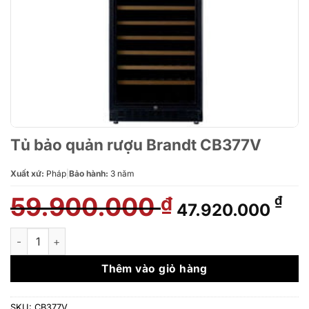
Tủ bảo quản rượu Brandt CB377V
Xuất xứ:
Pháp
|
Bảo hành:
3 năm
59.900.000
Giá
Giá
₫
₫
47.920.000
gốc
hiệ
là:
tại
Tủ bảo quản rượu Brandt CB377V số lượng
59.900.000 ₫.
là:
47.
Thêm vào giỏ hàng
SKU:
CB377V