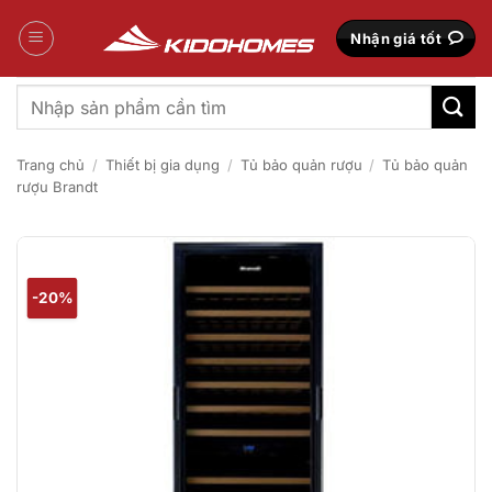
Bỏ
qua
Nhận giá tốt
nội
dung
Tìm
kiếm:
Trang chủ
/
Thiết bị gia dụng
/
Tủ bảo quản rượu
/
Tủ bảo quản
rượu Brandt
-20%