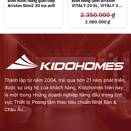
Bình nước nóng gián tiếp
Bình nóng lạnh Ariston
Ariston Slim2 30 lux wifi
VITALY 20 SL, VITALY 30
2.5 FE 30 Lít Gián Tiếp
2.350.000
₫
Giá
2.060.000
₫
gốc
Giá
là:
hiện
2.350.000 ₫.
tại
là:
2.060.000 ₫.
Thành lập từ năm 2004, trải qua hơn 21 năm phát triển,
được sự ủng hộ của khách hàng,
Kidohomes hiện nay
là một trong những doanh nghiệp hàng đầu trong lĩnh
vực Thiết bị Phòng tắm theo tiêu chuẩn Nhật Bản &
Châu Âu...