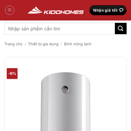
Bỏ
qua
Nhận giá tốt
nội
dung
Tìm
kiếm:
Trang chủ
/
Thiết bị gia dụng
/
Bình nóng lạnh
-6%