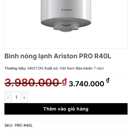
Bình nóng lạnh Ariston PRO R40L
Thương hiệu:
ARISTON
|
Xuất xứ:
Việt Nam
|
Bảo hành:
7 năm
3.980.000
Giá
Giá
₫
₫
3.740.000
gốc
hiện
là:
tại
Bình nóng lạnh Ariston PRO R40L số lượng
3.980.000 ₫.
là:
3.740.
Thêm vào giỏ hàng
SKU:
PRO R40L