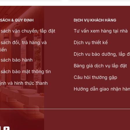
13.490.000 ₫.
là:
1.090
10.897.000 ₫.
 SÁCH & QUY ĐỊNH
DỊCH VỤ KHÁCH HÀNG
 sách vận chuyển, lắp đặt
Tư vấn xem hàng tại nhà
sách đổi, trả hàng và
Dịch vụ thiết kế
iền
Dịch vu bảo dưỡng, lắp đ
 sách bảo hành
Bảng giá dịch vụ lắp đặt
 sách bảo mật thông tin
Câu hỏi thường gặp
ịnh và hình thức thanh
Hướng dẫn giao nhận hà