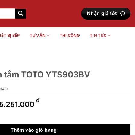
Nhận giá tốt
IẾT BỊ BẾP
TƯ VẤN
THI CÔNG
TIN TỨC
ăn tắm TOTO YTS903BV
năm
Giá
Giá
₫
5.251.000
gốc
hiện
là:
tại
TS903BV số lượng
7.501.000 ₫.
là:
5.251.000 ₫.
Thêm vào giỏ hàng