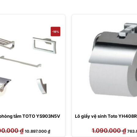
-19%
n phòng tắm TOTO YS903N5V
Lô giấy vệ sinh Toto YH408
90.000
₫
Giá
Giá
1.090.000
₫
Giá
10.897.000
₫
763
gốc
hiện
gốc
là:
tại
là: