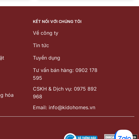
.000 ₫.
là:
763.000 ₫.
KẾT NỐI VỚI CHÚNG TÔI
Về công ty
Tin tức
ặt
Tuyển dụng
Tư vấn bán hàng: 0902 178
595
CSKH & Dịch vụ: 0975 892
ng hóa
968
Email: info@kidohomes.vn