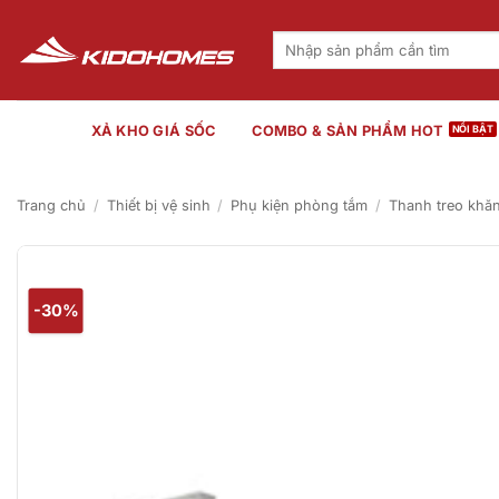
Bỏ
qua
Tìm
kiếm:
nội
dung
XẢ KHO GIÁ SỐC
COMBO & SẢN PHẨM HOT
Trang chủ
/
Thiết bị vệ sinh
/
Phụ kiện phòng tắm
/
Thanh treo khă
-30%