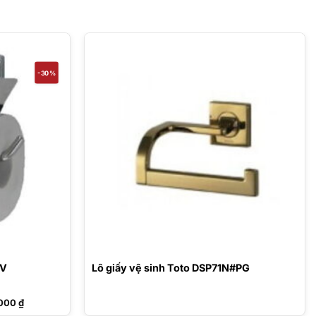
-30%
RV
Lô giấy vệ sinh Toto DSP71N#PG
Giá
.000
₫
hiện
tại