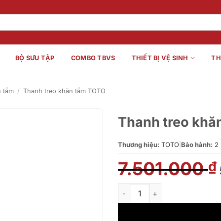
BỘ SƯU TẬP
COMBO TBVS
THIẾT BỊ VỆ SINH
TH
n tắm
/
Thanh treo khăn tắm TOTO
Thanh treo kh
Thương hiệu:
TOTO
|
Bảo hành:
2 
7.501.000
₫
Thanh treo khăn tắm TOTO Y