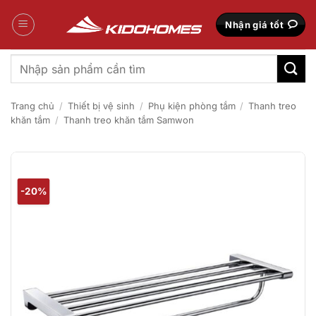
Bỏ
qua
Nhận giá tốt
nội
dung
Tìm
kiếm:
Trang chủ
/
Thiết bị vệ sinh
/
Phụ kiện phòng tắm
/
Thanh treo
khăn tắm
/
Thanh treo khăn tắm Samwon
-20%