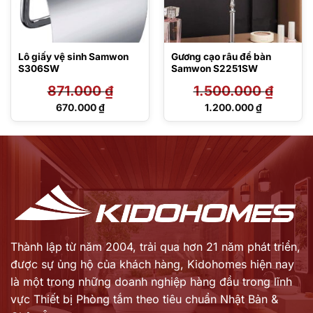
Lô giấy vệ sinh Samwon
Gương cạo râu để bàn
S306SW
Samwon S2251SW
871.000
₫
1.500.000
₫
Giá
Giá
670.000
₫
1.200.000
₫
gốc
gốc
Giá
Giá
là:
là:
hiện
hiện
871.000 ₫.
1.500.000 ₫.
tại
tại
là:
là:
670.000 ₫.
1.200.000 ₫.
Thành lập từ năm 2004, trải qua hơn 21 năm phát triển,
được sự ủng hộ của khách hàng,
Kidohomes hiện nay
là một trong những doanh nghiệp hàng đầu trong lĩnh
vực Thiết bị Phòng tắm theo tiêu chuẩn Nhật Bản &