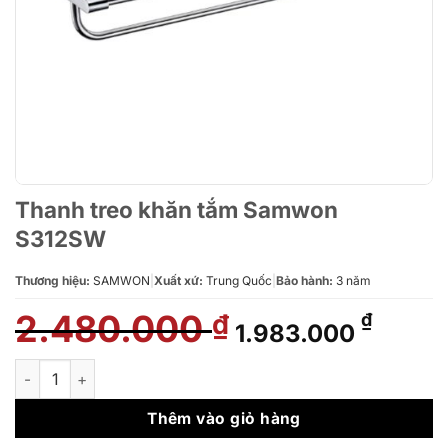
Thanh treo khăn tắm Samwon
S312SW
Thương hiệu:
SAMWON
|
Xuất xứ:
Trung Quốc
|
Bảo hành:
3 năm
2.480.000
Giá
Giá
₫
₫
1.983.000
gốc
hiện
là:
tại
Thanh treo khăn tắm Samwon S312SW số lượng
2.480.000 ₫.
là:
1.983.
Thêm vào giỏ hàng