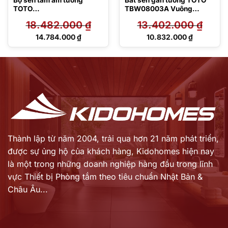
TOTO
TBW08003A Vuông
TBG04304BA/TBN01001B
300mm Dòng G
18.482.000
₫
13.402.000
₫
/TBW02013B/TBW08001A
/TBW2005V
Giá
Giá
14.784.000
₫
10.832.000
₫
gốc
gốc
Giá
Giá
là:
là:
hiện
hiện
18.482.000 ₫.
13.402.000 ₫.
tại
tại
là:
là:
14.784.000 ₫.
10.832.000 ₫.
Thành lập từ năm 2004, trải qua hơn 21 năm phát triển,
được sự ủng hộ của khách hàng,
Kidohomes hiện nay
là một trong những doanh nghiệp hàng đầu trong lĩnh
vực Thiết bị Phòng tắm theo tiêu chuẩn Nhật Bản &
Châu Âu...