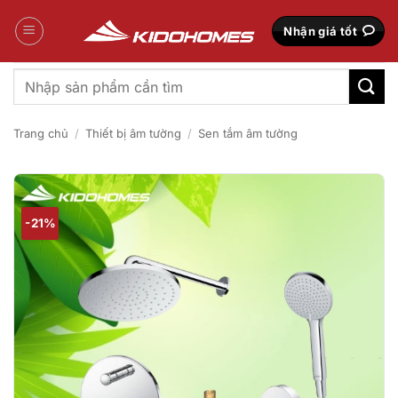
Bỏ
qua
Nhận giá tốt
nội
dung
Tìm
kiếm:
Trang chủ
/
Thiết bị âm tường
/
Sen tắm âm tường
-21%