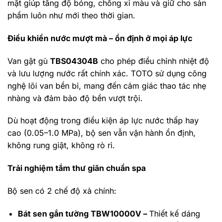
mặt giúp tăng độ bóng, chống xỉ màu và giữ cho sản
phẩm luôn như mới theo thời gian.
Điều khiển nước mượt mà – ổn định ở mọi áp lực
Van gật gù
TBS04304B
cho phép điều chỉnh nhiệt độ
và lưu lượng nước rất chính xác. TOTO sử dụng công
nghệ lõi van bền bỉ, mang đến cảm giác thao tác nhẹ
nhàng và đảm bảo độ bền vượt trội.
Dù hoạt động trong điều kiện áp lực nước thấp hay
cao (0.05–1.0 MPa), bộ sen vẫn vận hành ổn định,
không rung giật, không rò rỉ.
Trải nghiệm tắm thư giãn chuẩn spa
Bộ sen có 2 chế độ xả chính:
Bát sen gắn tường TBW10000V –
Thiết kế dáng