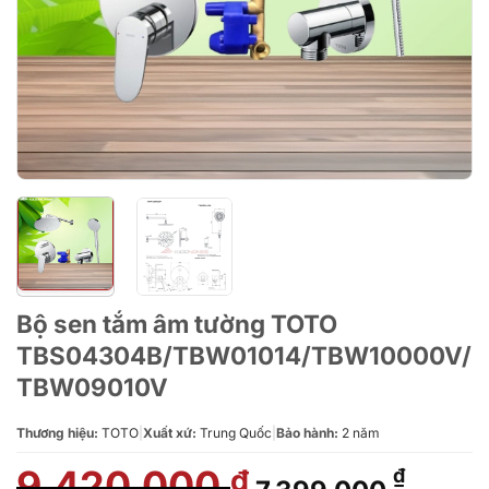
Bộ sen tắm âm tường TOTO
TBS04304B/TBW01014/TBW10000V/
TBW09010V
Thương hiệu:
TOTO
|
Xuất xứ:
Trung Quốc
|
Bảo hành:
2 năm
9.420.000
Giá
Giá
₫
₫