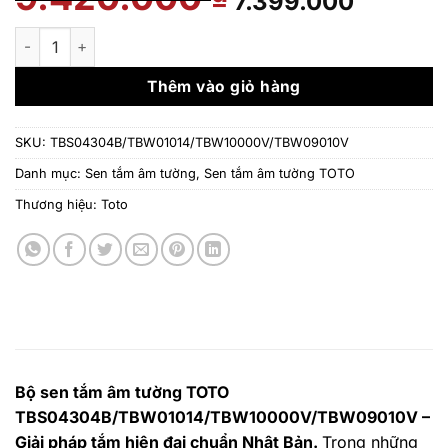
7.399.000
gốc
hiện
là:
tại
Bộ sen tắm âm tường TOTO TBS04304B/TBW01014/TBW100
9.420.000 ₫.
là:
7.399.
Thêm vào giỏ hàng
SKU:
TBS04304B/TBW01014/TBW10000V/TBW09010V
Danh mục:
Sen tắm âm tường
,
Sen tắm âm tường TOTO
Thương hiệu:
Toto
Bộ sen tắm âm tường TOTO
TBS04304B/TBW01014/TBW10000V/TBW09010V –
Giải pháp tắm hiện đại chuẩn Nhật Bản.
Trong những