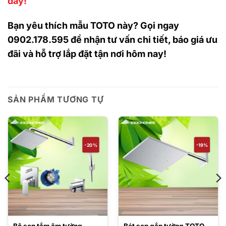
đây!
Bạn yêu thích mẫu TOTO này? Gọi ngay
0902.178.595 để nhận tư vấn chi tiết, báo giá ưu
đãi và hỗ trợ lắp đặt tận nơi hôm nay!
SẢN PHẨM TƯƠNG TỰ
-20%
-19%
Bộ sen tắm âm tường
Bát sen gắn tường TOTO