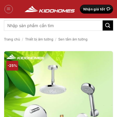
Bỏ
qua
Nhận giá tốt
nội
dung
Tìm
kiếm:
Trang chủ
/
Thiết bị âm tường
/
Sen tắm âm tường
-25%