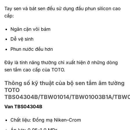
Tay sen và bát sen đều sử dụng đầu phun silicon cao
cấp:
Ngăn cặn vôi bám
Dễ vệ sinh
Phun nước đều hơn
Đây là tính năng thường chỉ xuất hiện ở những dòng
sen tắm cao cấp của TOTO.
Thông số kỹ thuật của bộ sen tắm âm tường
TOTO
TBS04304B/TBW01014/TBW01003B1A/TBW
Van TBS04304B
Chất liệu: Đồng mạ Niken–Crom
Áp lực: 0.05–1.0 MPa