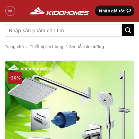
Bỏ
qua
Nhận giá tốt
nội
dung
Tìm
kiếm:
Trang chủ
/
Thiết bị âm tường
/
Sen tắm âm tường
-20%