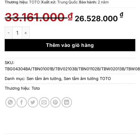
Thương hiệu:
TOTO
|
Xuất xứ:
Trung Quốc
|
Bảo hành:
2 năm
33.161.000
Giá
Giá
₫
₫
26.528.000
gốc
hiện
là:
tại
Bộ sen tắm âm tường TOTO TBG04304BA/TBN01001B/TB
33.161.000 ₫.
là:
26.5
Thêm vào giỏ hàng
SKU:
TBG04304BA/TBN01001B/TBV02103B/TBN01102B/TBW02013B/TBW0
Danh mục:
Sen tắm âm tường
,
Sen tắm âm tường TOTO
Thương hiệu:
Toto