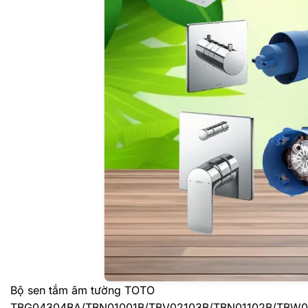
Bộ sen tắm âm tường TOTO
TBG04304BA/TBN01001B/TBV02103B/TBN01102B/TBW