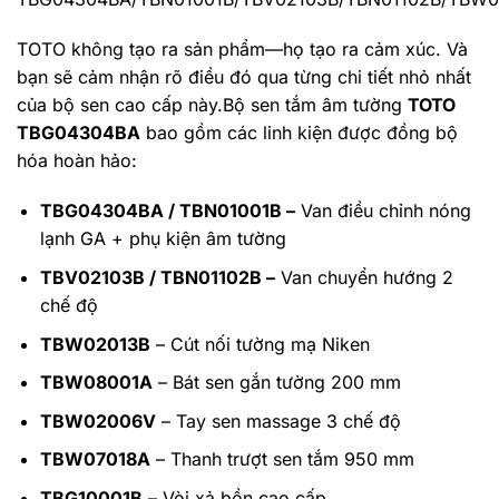
TOTO không tạo ra sản phẩm—họ tạo ra cảm xúc. Và
bạn sẽ cảm nhận rõ điều đó qua từng chi tiết nhỏ nhất
của bộ sen cao cấp này.Bộ sen tắm âm tường
TOTO
TBG04304BA
bao gồm các linh kiện được đồng bộ
hóa hoàn hảo:
TBG04304BA / TBN01001B –
Van điều chỉnh nóng
lạnh GA + phụ kiện âm tường
TBV02103B / TBN01102B –
Van chuyển hướng 2
chế độ
TBW02013B
– Cút nối tường mạ Niken
TBW08001A
– Bát sen gắn tường 200 mm
TBW02006V
– Tay sen massage 3 chế độ
TBW07018A
– Thanh trượt sen tắm 950 mm
TBG10001B
– Vòi xả bồn cao cấp