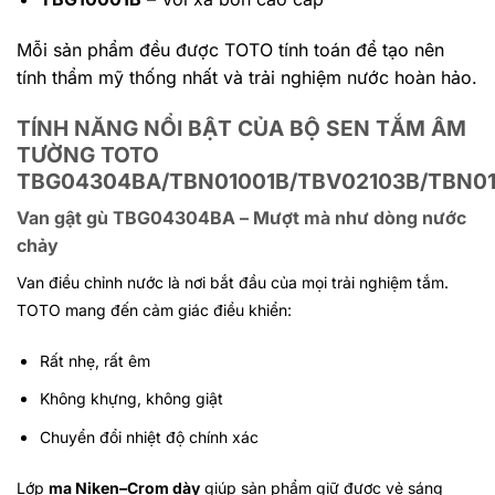
Mỗi sản phẩm đều được TOTO tính toán để tạo nên
tính thẩm mỹ thống nhất và trải nghiệm nước hoàn hảo.
TÍNH NĂNG NỔI BẬT CỦA BỘ SEN TẮM ÂM
TƯỜNG TOTO
TBG04304BA/TBN01001B/TBV02103B/TBN0
Van gật gù TBG04304BA – Mượt mà như dòng nước
chảy
Van điều chỉnh nước là nơi bắt đầu của mọi trải nghiệm tắm.
TOTO mang đến cảm giác điều khiển:
Rất nhẹ, rất êm
Không khựng, không giật
Chuyển đổi nhiệt độ chính xác
Lớp
mạ Niken–Crom dày
giúp sản phẩm giữ được vẻ sáng