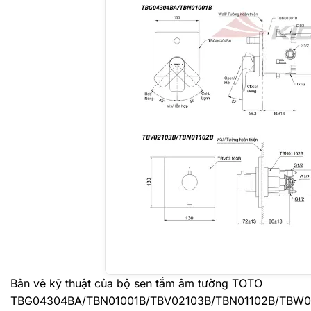
Bản vẽ kỹ thuật của bộ sen tắm âm tường TOTO
TBG04304BA/TBN01001B/TBV02103B/TBN01102B/TBW