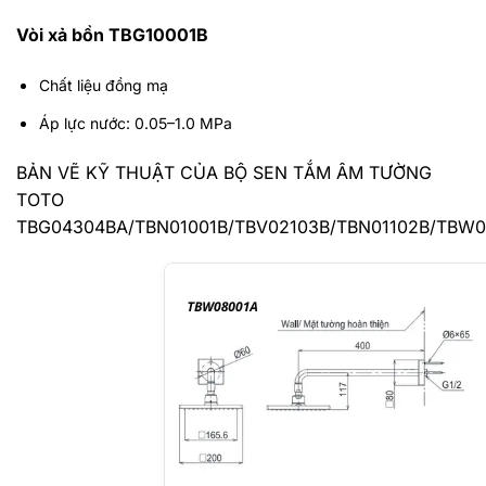
Vòi xả bồn TBG10001B
Chất liệu đồng mạ
Áp lực nước: 0.05–1.0 MPa
BẢN VẼ KỸ THUẬT CỦA BỘ SEN TẮM ÂM TƯỜNG
TOTO
TBG04304BA/TBN01001B/TBV02103B/TBN01102B/TBW