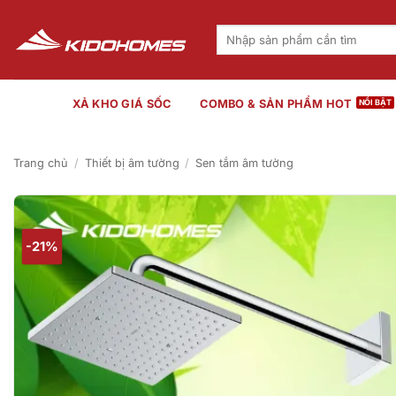
Bỏ
qua
Tìm
kiếm:
nội
dung
XẢ KHO GIÁ SỐC
COMBO & SẢN PHẨM HOT
Trang chủ
/
Thiết bị âm tường
/
Sen tắm âm tường
-21%