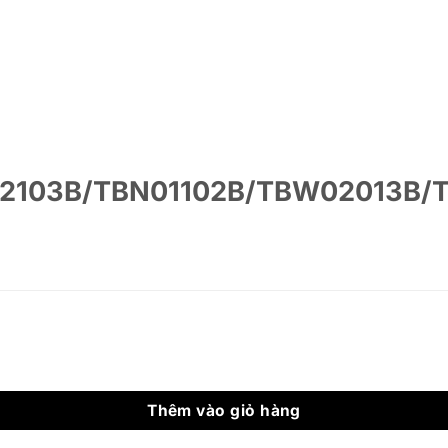
02103B/TBN01102B/TBW02013B
á
ện
V02103B/TBN01102B/TBW02013B/TBW08001A/TBW02005V/TB
.388.000 ₫.
Thêm vào giỏ hàng