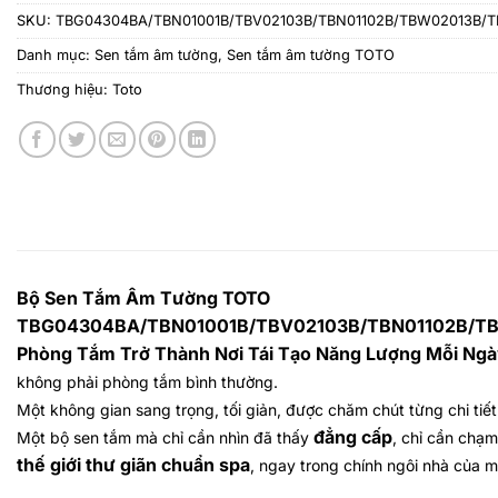
SKU:
TBG04304BA/TBN01001B/TBV02103B/TBN01102B/TBW02013B/
Danh mục:
Sen tắm âm tường
,
Sen tắm âm tường TOTO
Thương hiệu:
Toto
Bộ Sen Tắm Âm Tường TOTO
TBG04304BA/TBN01001B/TBV02103B/TBN01102B/T
Phòng Tắm Trở Thành Nơi Tái Tạo Năng Lượng Mỗi Ng
không phải phòng tắm bình thường.
Một không gian sang trọng, tối giản, được chăm chút từng chi tiết
đẳng cấp
Một bộ sen tắm mà chỉ cần nhìn đã thấy
, chỉ cần chạ
thế giới thư giãn chuẩn spa
, ngay trong chính ngôi nhà của m