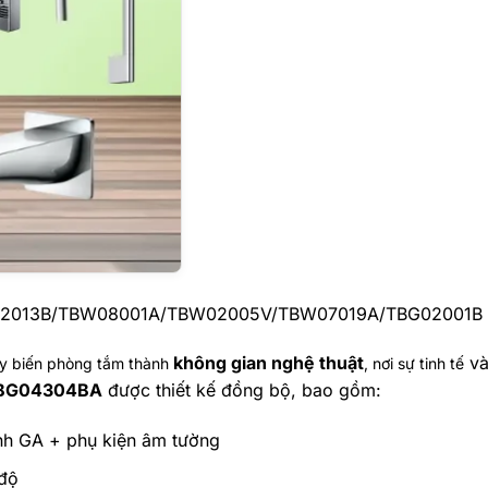
02013B/TBW08001A/TBW02005V/TBW07019A/TBG02001B
không gian nghệ thuật
và
này biến phòng tắm thành
, nơi sự tinh tế
TBG04304BA
được thiết kế đồng bộ, bao gồm:
nh GA + phụ kiện âm tường
độ