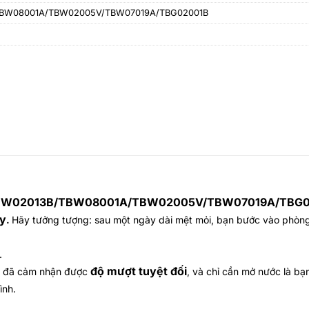
TBW08001A/TBW02005V/TBW07019A/TBG02001B
BW02013B/TBW08001A/TBW02005V/TBW07019A/TBG02
ày
.
Hãy tưởng tượng: sau một ngày dài mệt mỏi, bạn bước vào ph
.
độ mượt tuyệt đối
m đã cảm nhận được
, và chỉ cần mở nước là bạ
ình.