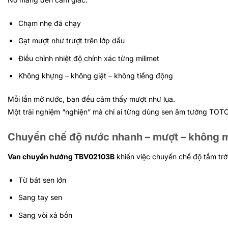
Chạm nhẹ đã chạy
Gạt mượt như trượt trên lớp dầu
Điều chỉnh nhiệt độ chính xác từng milimet
Không khựng – không giật – không tiếng động
Mỗi lần mở nước, bạn đều cảm thấy mượt như lụa.
Một trải nghiệm “nghiện” mà chỉ ai từng dùng sen âm tường TOTO
Chuyển chế độ nước nhanh – mượt – không 
Van chuyển hướng TBV02103B
khiến việc chuyển chế độ tắm trở
Từ bát sen lớn
Sang tay sen
Sang vòi xả bồn