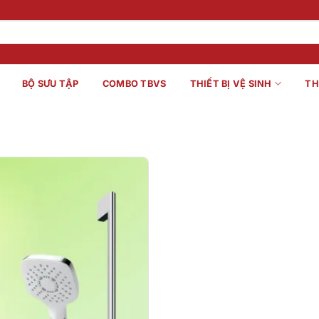
BỘ SƯU TẬP
COMBO TBVS
THIẾT BỊ VỆ SINH
TH