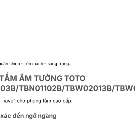
 hoàn chỉnh – liền mạch – sang trọng.
N TẮM ÂM TƯỜNG TOTO
103B/TBN01102B/TBW02013B/TB
st-have” cho phòng tắm cao cấp.
h xác đến ngỡ ngàng