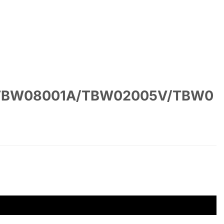
/TBW08001A/TBW02005V/TBW0
W07019A/TBG02001B số lượng