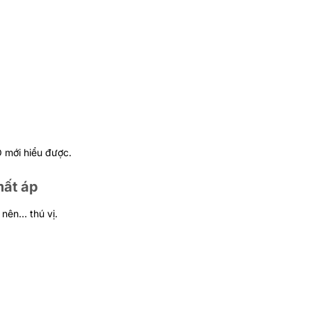
 mới hiểu được.
mất áp
 nên… thú vị.