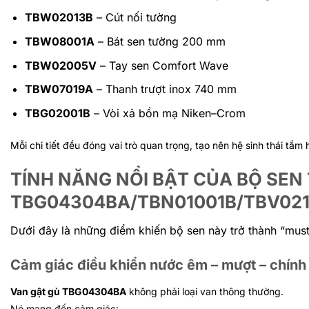
TBW02013B
– Cút nối tường
TBW08001A
– Bát sen tường 200 mm
TBW02005V
– Tay sen Comfort Wave
TBW07019A
– Thanh trượt inox 740 mm
TBG02001B
– Vòi xả bồn mạ Niken–Crom
Mỗi chi tiết đều đóng vai trò quan trọng, tạo nên hệ sinh thái tắm
TÍNH NĂNG NỔI BẬT CỦA BỘ SE
TBG04304BA/TBN01001B/TBV02
Dưới đây là những điểm khiến bộ sen này trở thành “mu
Cảm giác điều khiển nước êm – mượt – chín
Van gật gù TBG04304BA
không phải loại van thông thường.
Nó mang đến cảm giác: