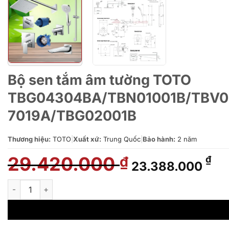
Bộ sen tắm âm tường TOTO
TBG04304BA/TBN01001B/TBV
7019A/TBG02001B
Thương hiệu:
TOTO
|
Xuất xứ:
Trung Quốc
|
Bảo hành:
2 năm
29.420.000
Giá
Gi
₫
₫
23.388.000
gốc
hi
là:
tại
Bộ sen tắm âm tường TOTO TBG04304BA/TBN01001B/TB
29.420.000 ₫.
là:
23