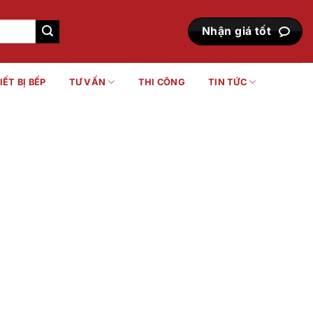
Nhận giá tốt
IẾT BỊ BẾP
TƯ VẤN
THI CÔNG
TIN TỨC