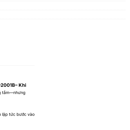
001B– Khi
òng tắm—nhưng
n lập tức bước vào