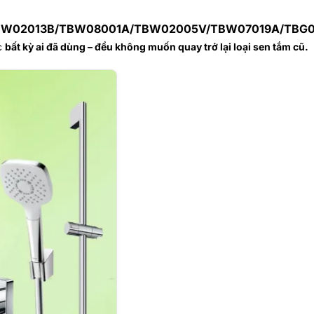
TBW02013B/TBW08001A/TBW02005V/TBW07019A/TBG
c
bất kỳ ai đã dùng – đều không muốn quay trở lại loại sen tắm cũ.