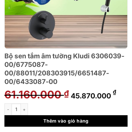
Bộ sen tắm âm tường Kludi 6306039-
00/6775087-
00/88011/208303915/6651487-
00/6433087-00
61.160.000
Giá
Giá
₫
₫
45.870.000
gốc
hiện
là:
tại
Bộ sen tắm âm tường Kludi 6306039-00/6775087-00/88011
61.160.000 ₫.
là:
45.8
Thêm vào giỏ hàng