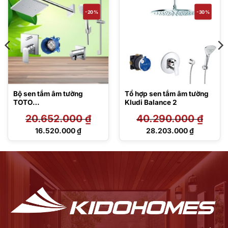
-20%
-30%
Bộ sen tắm âm tường
Tổ hợp sen tắm âm tường
TOTO
Kludi Balance 2
TBG04304BA/TBN01001B
20.652.000
₫
40.290.000
₫
/TBW02013B/TBW08001A
/TBW2005V/TBW07019A
Giá
Giá
16.520.000
₫
28.203.000
₫
gốc
gốc
Giá
Giá
là:
là:
hiện
hiện
20.652.000 ₫.
40.290.000 ₫.
tại
tại
là:
là:
16.520.000 ₫.
28.203.000 ₫.