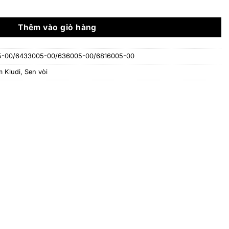
là:
tại
 Bozz 33434/386600576/6653405-00/6433005-00/636005-00/6
35.890.000 ₫.
là:
24.950.000 ₫.
Thêm vào giỏ hàng
-00/6433005-00/636005-00/6816005-00
m Kludi
,
Sen vòi