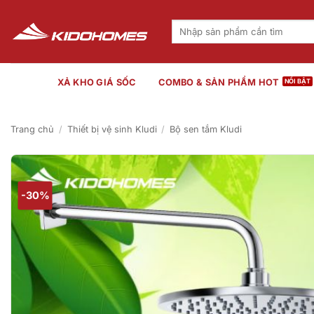
Bỏ
qua
Tìm
kiếm:
nội
dung
XẢ KHO GIÁ SỐC
COMBO & SẢN PHẨM HOT
Trang chủ
/
Thiết bị vệ sinh Kludi
/
Bộ sen tắm Kludi
-30%