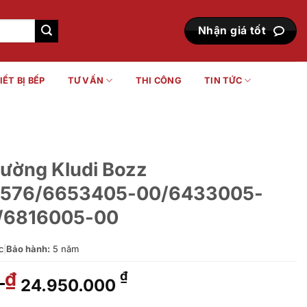
Nhận giá tốt
IẾT BỊ BẾP
TƯ VẤN
THI CÔNG
TIN TỨC
tường Kludi Bozz
576/6653405-00/6433005-
/6816005-00
c
|
Bảo hành:
5 năm
0
Giá
Giá
₫
₫
24.950.000
gốc
hiện