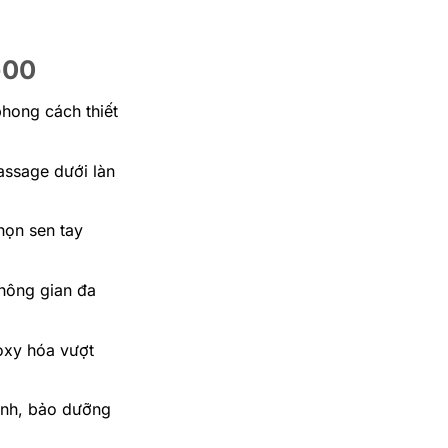
-00
phong cách thiết
assage dưới làn
họn sen tay
không gian đa
oxy hóa vượt
sinh, bảo dưỡng