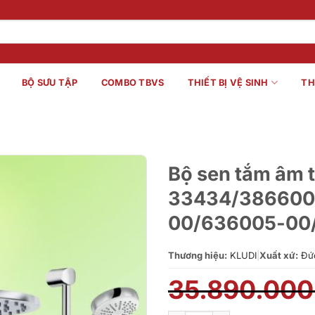
BỘ SƯU TẬP
COMBO TBVS
THIẾT BỊ VỆ SINH
TH
Bộ sen tắm âm 
33434/386600
00/636005-00
Thương hiệu:
KLUDI
|
Xuất xứ:
Đứ
35.890.00