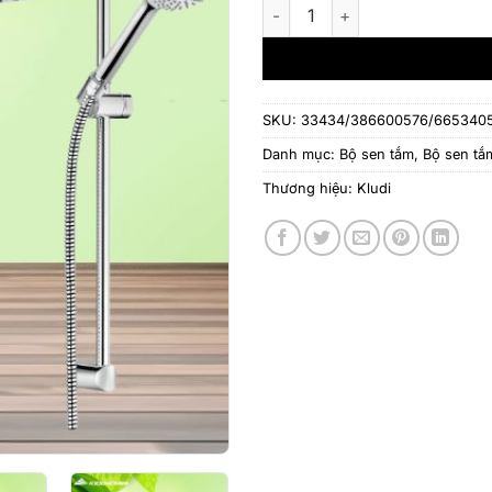
Bộ sen tắm âm tường Kludi
SKU:
33434/386600576/6653405
Danh mục:
Bộ sen tắm
,
Bộ sen tắ
Thương hiệu:
Kludi