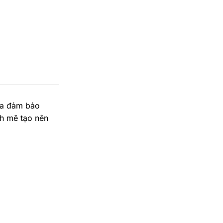
ừa đảm bảo
nh mẽ tạo nên