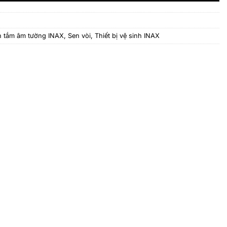
n tắm âm tường INAX
,
Sen vòi
,
Thiết bị vệ sinh INAX