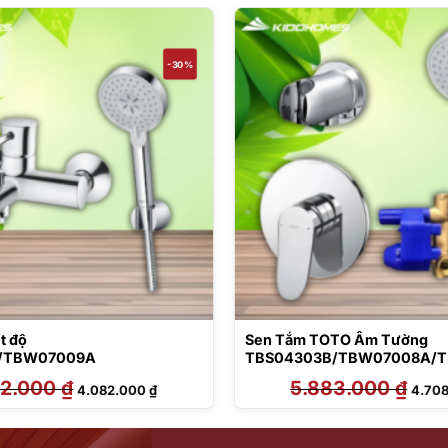
-30%
t độ
Sen Tắm TOTO Âm Tường
/TBW07009A
TBS04303B/TBW07008A/T
Đường Nước
32.000
₫
Giá
Giá
5.883.000
₫
Giá
4.082.000
₫
4.70
gốc
hiện
gốc
là:
tại
là:
5.832.000 ₫.
là:
5.883
4.082.000 ₫.