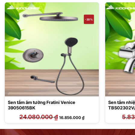
-30%
Sen tắm âm tường Fratini Venice
Sen tắm nhiệ
39050615BK
TBS02302V
24.080.000
₫
Giá
Giá
5.8
16.856.000
₫
gốc
hiện
là:
tại
24.080.000 ₫.
là:
000 ₫.
16.856.000 ₫.