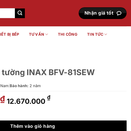
Nhận giá tốt
IẾT BỊ BẾP
TƯ VẤN
THI CÔNG
TIN TỨC
m tường INAX BFV-81SEW
 Nam
|
Bảo hành:
2 năm
Giá
Giá
₫
₫
12.670.000
gốc
hiện
là:
tại
BFV-81SEW số lượng
15.620.000 ₫.
là:
12.670.000 ₫.
Thêm vào giỏ hàng