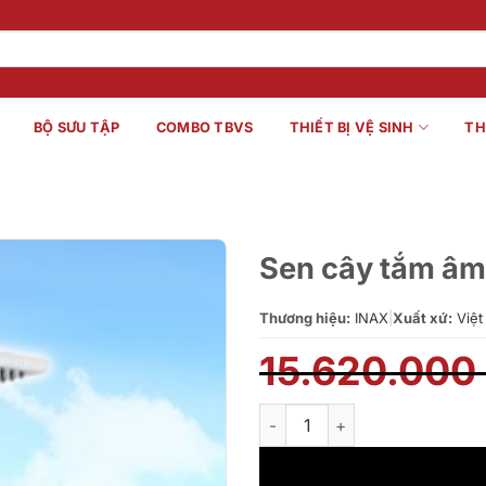
BỘ SƯU TẬP
COMBO TBVS
THIẾT BỊ VỆ SINH
TH
Sen cây tắm â
Thương hiệu:
INAX
|
Xuất xứ:
Việt
15.620.000
Sen cây tắm âm tường INAX 