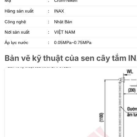
Mạ
:
Crom-Niken
Hãng sản xuất
:
INAX
:
Công nghệ
Nhật Bản
Nơi sản xuất
:
VIỆT NAM
:
Áp lực nước
0.05MPa~0.75MPa
Bản vẽ kỹ thuật của sen cây tắm