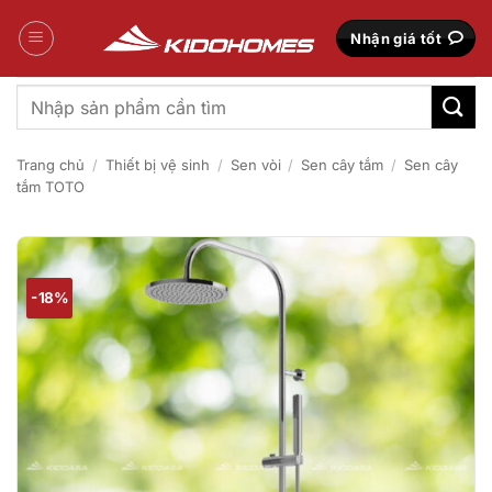
Bỏ
qua
Nhận giá tốt
nội
dung
Tìm
kiếm:
Trang chủ
/
Thiết bị vệ sinh
/
Sen vòi
/
Sen cây tắm
/
Sen cây
tắm TOTO
-18%