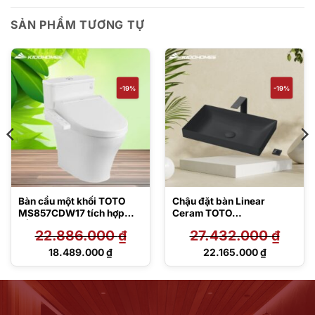
SẢN PHẨM TƯƠNG TỰ
-19%
-19%
Bàn cầu một khối TOTO
Chậu đặt bàn Linear
MS857CDW17 tích hợp
Ceram TOTO
nắp rửa điện tử Washlet
LT4716G17#MBL
22.886.000
₫
27.432.000
₫
C2 – TCF23460AAA
Giá
Giá
18.489.000
₫
22.165.000
₫
gốc
gốc
Giá
Giá
là:
là:
hiện
hiện
22.886.000 ₫.
27.432.000 ₫.
tại
tại
là:
là:
18.489.000 ₫.
22.165.000 ₫.