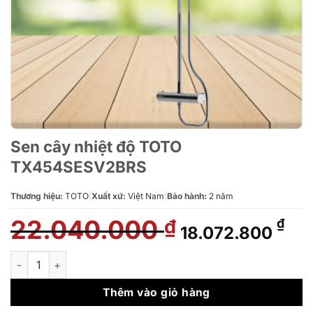
Sen cây nhiệt độ TOTO
TX454SESV2BRS
Thương hiệu:
TOTO
|
Xuất xứ:
Việt Nam
|
Bảo hành:
2 năm
22.040.000
Giá
Giá
₫
₫
18.072.800
gốc
hiệ
là:
tại
Sen cây nhiệt độ TOTO TX454SESV2BRS số lượng
22.040.000 ₫.
là:
18.
Thêm vào giỏ hàng