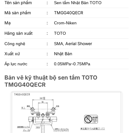
Tên sản phẩm
:
Sen tắm Nhật Bản TOTO
Mã sản phẩm
:
TMGG40QECR
Mạ
:
Crom-Niken
Hãng sản xuất
:
TOTO
:
Aerial Shower
Công nghệ
SMA,
Xuất xứ
:
Nhật Bản
:
Áp lực nước
0.05MPa~0.75MPa
Bản vẽ kỹ thuật bộ sen tắm TOTO
TMGG40QECR