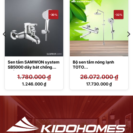
-30%
-32%
Sen tắm SAMWON system
Bộ sen tắm nóng lạnh
SB5000 dây bát chống
TOTO
xoắn
TBV03427V/TBW01010A/
1.780.000
₫
26.072.000
₫
TBW01002BA
Giá
Giá
1.246.000
₫
17.730.000
₫
gốc
gốc
Giá
Giá
là:
là:
hiện
hiện
1.780.000 ₫.
26.072.000 ₫.
tại
tại
là:
là:
1.246.000 ₫.
17.730.000 ₫.