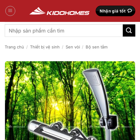
Bỏ
qua
Nhận giá tốt
nội
dung
Tìm
kiếm:
Trang chủ
/
Thiết bị vệ sinh
/
Sen vòi
/
Bộ sen tắm