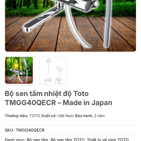
Bộ sen tắm nhiệt độ Toto
TMGG40QECR – Made in Japan
Thương hiệu:
TOTO
|
Xuất xứ:
Việt Nam
|
Bảo hành:
2 năm
SKU:
TMGG40QECR
Danh mục:
Bộ sen tắm
,
Bộ sen tắm TOTO
,
Thiết bị vệ sinh TOTO