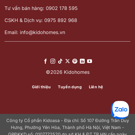
Tư vấn bán hàng: 0902 178 595
CSKH & Dịch vụ: 0975 892 968
Email: info@kidohomes.vn
©2026 Kidohomes
Giới thiệu
Tuyển dụng
Liên hệ
Công ty Cổ phần Kidoasa - Địa chỉ: Số 107 Đường Trần Duy
Hưng, Phường Yên Hòa, Thành phố Hà Nội, Việt Nam -
GPĐKKD số: 0107772520 do sở KH & ĐT TP.HN cấp ngày