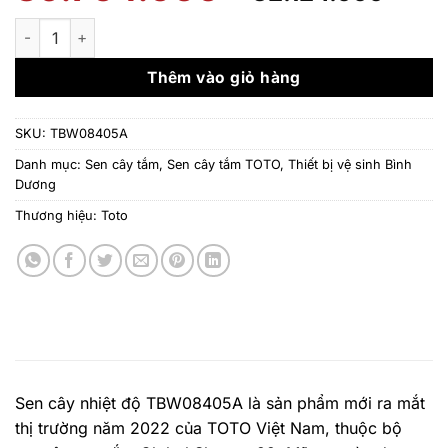
gốc
hiệ
là:
tại
Sen cây nhiệt độ kèm vòi xả bồn TBW08405A số lượng
39.764.000 ₫.
là:
32.
Thêm vào giỏ hàng
SKU:
TBW08405A
Danh mục:
Sen cây tắm
,
Sen cây tắm TOTO
,
Thiết bị vệ sinh Bình
Dương
Thương hiệu:
Toto
Sen cây nhiệt độ TBW08405A là sản phẩm mới ra mắt
thị trường năm 2022 của TOTO Việt Nam, thuộc bộ