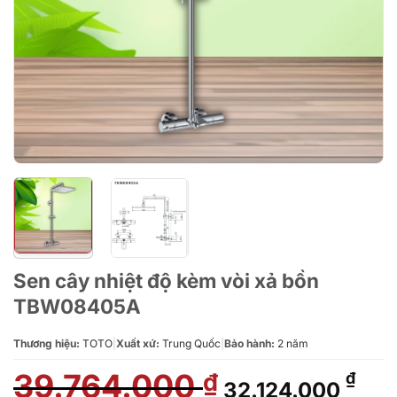
Sen cây nhiệt độ kèm vòi xả bồn
TBW08405A
Thương hiệu:
TOTO
|
Xuất xứ:
Trung Quốc
|
Bảo hành:
2 năm
39.764.000
Giá
Giá
₫
₫
32.124.000