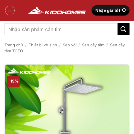
Bỏ
qua
Nhận giá tốt
nội
dung
Tìm
kiếm:
Trang chủ
/
Thiết bị vệ sinh
/
Sen vòi
/
Sen cây tắm
/
Sen cây
tắm TOTO
-19%