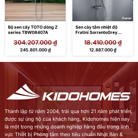
Bộ sen cây TOTO dòng Z
Sen cây tắm nhiệt độ
series TBW08407A
Fratini SorrentoGrey
model 39050345GY
304.207.000
₫
18.410.000
₫
Giá
Giá
245.801.000
₫
12.887.000
₫
gốc
gốc
Giá
Giá
là:
là:
hiện
hiện
304.207.000 ₫.
18.410.000 ₫.
tại
tại
là:
là:
245.801.000 ₫.
12.887.000 ₫.
Thành lập từ năm 2004, trải qua hơn 21 năm phát triển,
được sự ủng hộ của khách hàng,
Kidohomes hiện nay
là một trong những doanh nghiệp hàng đầu trong lĩnh
vực Thiết bị Phòng tắm theo tiêu chuẩn Nhật Bản &