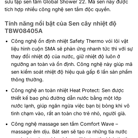
sưu tập sen tắm Global Shower 22. Mã sen này được
tích hợp nhiều công nghệ sen tắm độc quyền.
Tính năng nổi bật của Sen cây nhiệt độ
TBW08405A
Công nghệ ổn định nhiệt Safety Thermo vói lõi vật
liệu hình cuộn SMA sẽ phản ứng nhanh tức thì với sự
thay đổi nhiệt độ của nước, giữ nhiệt độ luôn ở
ngưỡng an toàn và ổn định. Công nghệ này giúp mã
sen kiểm soát nhiệt độ hiệu quả gấp 6 lần sản phẩm
thông thường.
Công nghệ an toàn nhiệt Heat Protect: Sen được
thiết kế bao phủ đường dẫn nước bằng một lớp
nước lạnh, giúp ngăn ngừa việc bạn bị bỏng khi vô
tình chạm vào, rất an toàn cho trẻ nhỏ, người già.
Công nghệ massage sen tắm Comfort Wave –
massage êm dịu. Bát sen sẽ tạo ra những tia nước