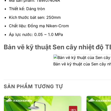
Mã sản phẩm: TBW07404A
Thiết kế: Dáng tròn
Kích thước bát sen: 250mm
Chất liệu: Đồng mạ Niken-Crom
Áp lực nước: 0.05 ~ 1.0 MPa
Bản vẽ kỹ thuật Sen cây nhiệt đ
Bản vẽ kỹ thuật của Sen cây 
SẢN PHẨM TƯƠNG TỰ
-30%