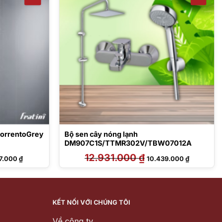
 SorrentoGrey
Bộ sen cây nóng lạnh
DM907C1S/TTMR302V/TBW07012A
Giá
12.931.000
₫
Giá
Giá
87.000
₫
10.439.000
₫
hiện
gốc
hiện
tại
là:
tại
0.000 ₫.
là:
12.931.000 ₫.
là:
12.887.000 ₫.
10.439.000
KẾT NỐI VỚI CHÚNG TÔI
Về công ty