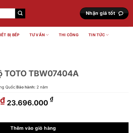
Nhận giá tốt
IẾT BỊ BẾP
TƯ VẤN
THI CÔNG
TIN TỨC
 độ TOTO TBW07404A
ng Quốc
|
Bảo hành:
2 năm
Giá
Giá
₫
₫
23.696.000
gốc
hiện
là:
tại
7404A số lượng
29.651.000 ₫.
là:
23.696.000 ₫.
Thêm vào giỏ hàng