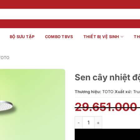
BỘ SƯU TẬP
COMBO TBVS
THIẾT BỊ VỆ SINH
TH
 TOTO
Sen cây nhiệt
Thương hiệu:
TOTO
|
Xuất xứ:
Tru
29.651.000
Sen cây nhiệt độ TOTO TBW0