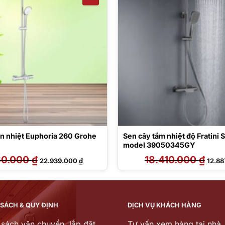
ổn nhiệt Euphoria 260 Grohe
Sen cây tắm nhiệt độ Fratini
model 39050345GY
60.000
₫
Giá
Giá
18.410.000
₫
Giá
22.939.000
₫
12.8
gốc
hiện
gốc
là:
tại
là:
31.860.000 ₫.
là:
18.41
22.939.000 ₫.
 SÁCH & QUY ĐỊNH
DỊCH VỤ KHÁCH HÀNG
 sách vận chuyển, lắp đặt
Tư vấn xem hàng tại nhà