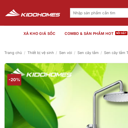
Bỏ
qua
Tìm
kiếm:
nội
dung
XẢ KHO GIÁ SỐC
COMBO & SẢN PHẨM HOT
Trang chủ
/
Thiết bị vệ sinh
/
Sen vòi
/
Sen cây tắm
/
Sen cây tắm
-20%