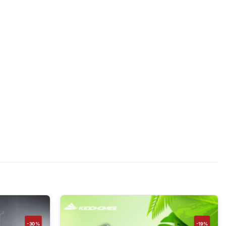
-30%
-19%