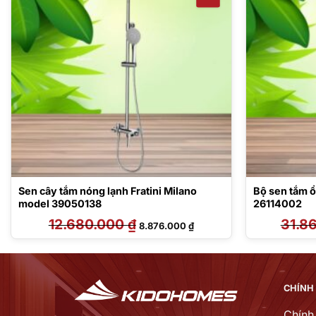
Sen cây tắm nóng lạnh Fratini Milano
Bộ sen tắm 
model 39050138
26114002
12.680.000
₫
Giá
Giá
31.8
8.876.000
₫
gốc
hiện
là:
tại
12.680.000 ₫.
là:
00 ₫.
8.876.000 ₫.
CHÍNH
Chính