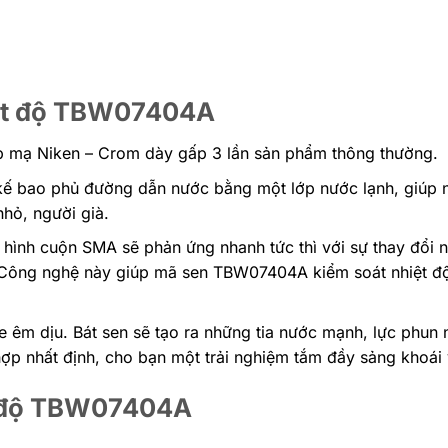
iệt độ TBW07404A
lớp mạ Niken – Crom dày gấp 3 lần sản phẩm thông thường.
t kế bao phủ đường dẫn nước bằng một lớp nước lạnh, giúp 
nhỏ, người già.
u hình cuộn SMA sẽ phản ứng nhanh tức thì với sự thay đổi n
. Công nghệ này giúp mã sen TBW07404A kiểm soát nhiệt đ
m dịu. Bát sen sẽ tạo ra những tia nước mạnh, lực phun 
hợp nhất định, cho bạn một trải nghiệm tắm đầy sảng khoái
ệt độ TBW07404A