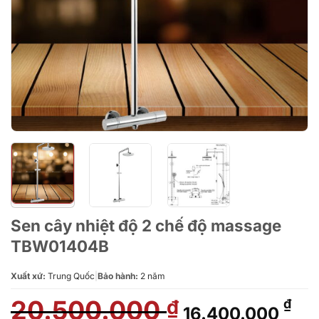
Sen cây nhiệt độ 2 chế độ massage
TBW01404B
Xuất xứ:
Trung Quốc
|
Bảo hành:
2 năm
20.500.000
Giá
Giá
₫
₫
16.400.000