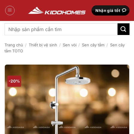
Bỏ
qua
Nhận giá tốt
nội
dung
Tìm
kiếm:
Trang chủ
/
Thiết bị vệ sinh
/
Sen vòi
/
Sen cây tắm
/
Sen cây
tắm TOTO
-20%