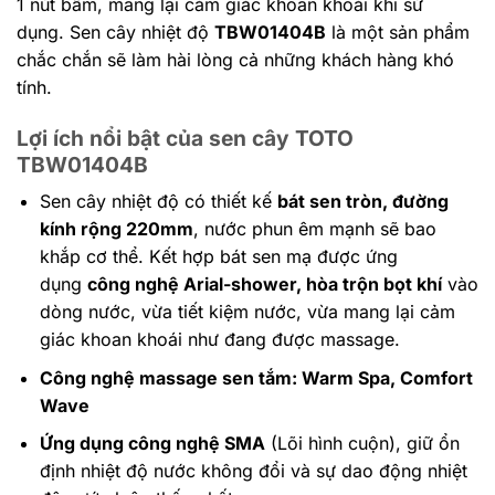
1 nút bấm, mang lại cảm giác khoan khoái khi sử
dụng. Sen cây nhiệt độ
TBW01404B
là một sản phẩm
chắc chắn sẽ làm hài lòng cả những khách hàng khó
tính.
Lợi ích nổi bật của sen cây TOTO
TBW01404B
Sen cây nhiệt độ có thiết kế
bát sen tròn, đường
kính rộng 220mm
, nước phun êm mạnh sẽ bao
khắp cơ thể. Kết hợp bát sen mạ được ứng
dụng
công nghệ Arial-shower, hòa trộn bọt khí
vào
dòng nước, vừa tiết kiệm nước, vừa mang lại cảm
giác khoan khoái như đang được massage.
Công nghệ massage sen tắm: Warm Spa, Comfort
Wave
Ứng dụng công nghệ SMA
(Lõi hình cuộn), giữ ổn
định nhiệt độ nước không đổi và sự dao động nhiệt