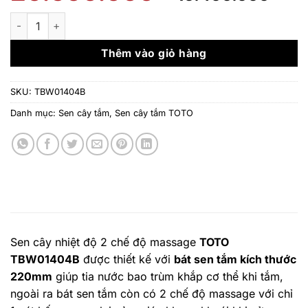
gốc
hiệ
là:
tại
Sen cây nhiệt độ 2 chế độ massage TBW01404B số lượng
20.500.000 ₫.
là:
16.
Thêm vào giỏ hàng
SKU:
TBW01404B
Danh mục:
Sen cây tắm
,
Sen cây tắm TOTO
Sen cây nhiệt độ 2 chế độ massage
TOTO
TBW01404B
được thiết kế với
bát sen tắm kích thước
220mm
giúp tia nước bao trùm khắp cơ thể khi tắm,
ngoài ra bát sen tắm còn có 2 chế độ massage với chỉ