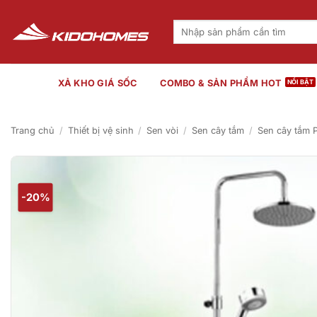
Bỏ
qua
Tìm
kiếm:
nội
dung
XẢ KHO GIÁ SỐC
COMBO & SẢN PHẨM HOT
Trang chủ
/
Thiết bị vệ sinh
/
Sen vòi
/
Sen cây tắm
/
Sen cây tắm P
-20%