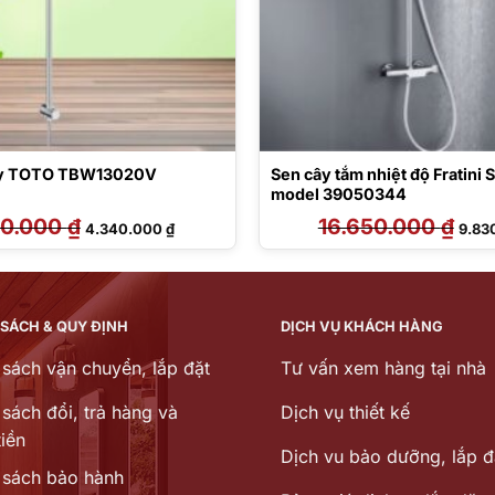
ây TOTO TBW13020V
Sen cây tắm nhiệt độ Fratini 
model 39050344
00.000
₫
Giá
Giá
16.650.000
₫
Giá
4.340.000
₫
9.83
gốc
hiện
gốc
là:
tại
là:
6.200.000 ₫.
là:
16.65
4.340.000 ₫.
 SÁCH & QUY ĐỊNH
DỊCH VỤ KHÁCH HÀNG
 sách vận chuyển, lắp đặt
Tư vấn xem hàng tại nhà
sách đổi, trả hàng và
Dịch vụ thiết kế
iền
Dịch vu bảo dưỡng, lắp đ
 sách bảo hành