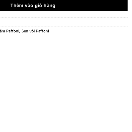
12.230.000 ₫.
Thêm vào giỏ hàng
tắm Paffoni
,
Sen vòi Paffoni