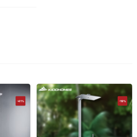
-41%
-19%