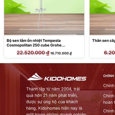
Bộ sen tắm ổn nhiệt Tempesta
Thân sen c
Cosmopolitan 250 cube Grohe
26689000
22.520.000
₫
Giá
Giá
6.2
16.710.000
₫
gốc
hiện
là:
tại
22.520.000 ₫.
là:
0 ₫.
16.710.000 ₫.
CHÍNH
Chính
Thành lập từ năm 2004, trải
qua hơn 21 năm phát triển,
Chính 
được sự ủng hộ của khách
hoàn t
hàng,
Kidohomes hiện nay là
Chinh
một trong những doanh nghiệp