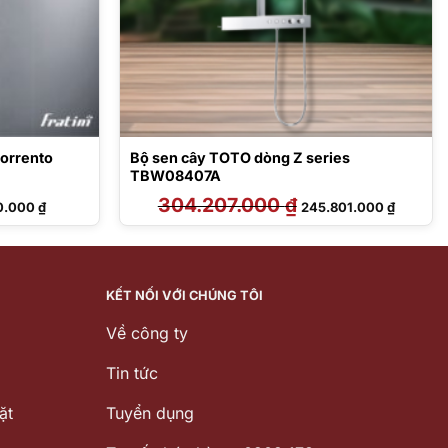
Sorrento
Bộ sen cây TOTO dòng Z series
TBW08407A
Giá
304.207.000
₫
Giá
Giá
0.000
₫
245.801.000
₫
hiện
gốc
hiện
tại
là:
tại
0.000 ₫.
là:
304.207.000 ₫.
là:
9.830.000 ₫.
245.801.
KẾT NỐI VỚI CHÚNG TÔI
Về công ty
Tin tức
ặt
Tuyển dụng