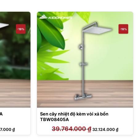
-19%
-19%
6A
Sen cây nhiệt độ kèm vòi xả bồn
TBW08405A
Giá
39.764.000
₫
Giá
Giá
17.000
₫
32.124.000
₫
hiện
gốc
hiện
tại
là:
tại