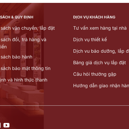
16.650.000 ₫.
là:
35.78
9.830.000 ₫.
 SÁCH & QUY ĐỊNH
DỊCH VỤ KHÁCH HÀNG
 sách vận chuyển, lắp đặt
Tư vấn xem hàng tại nhà
sách đổi, trả hàng và
Dịch vụ thiết kế
iền
Dịch vu bảo dưỡng, lắp đ
 sách bảo hành
Bảng giá dịch vụ lắp đặt
 sách bảo mật thông tin
Câu hỏi thường gặp
ịnh và hình thức thanh
Hướng dẫn giao nhận hà