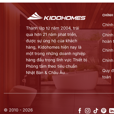
29.651.000 ₫.
là:
0 ₫.
23.696.000 ₫.
CHÍNH
Chính
Thành lập từ năm 2004, trải
qua hơn 21 năm phát triển,
Chính 
được sự ủng hộ của khách
hoàn t
hàng,
Kidohomes hiện nay là
Chinh
một trong những doanh nghiệp
hàng đầu trong lĩnh vực Thiết bị
Chính
Phòng tắm theo tiêu chuẩn
Quy đ
Nhật Bản & Châu Âu...
toán
© 2010 - 2026