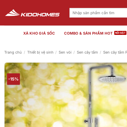
Bỏ
qua
Tìm
kiếm:
nội
dung
XẢ KHO GIÁ SỐC
COMBO & SẢN PHẨM HOT
Trang chủ
/
Thiết bị vệ sinh
/
Sen vòi
/
Sen cây tắm
/
Sen cây tắm P
-15%