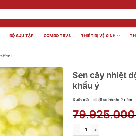
BỘ SƯU TẬP
COMBO TBVS
THIẾT BỊ VỆ SINH
TH
affoni
Sen cây nhiệt 
khẩu ý
Xuất xứ:
Italia
|
Bảo hành:
2 năm
79.925.00
Sen cây nhiệt độ Paffoni ZCO