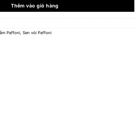
67.936.000 ₫.
Thêm vào giỏ hàng
tắm Paffoni
,
Sen vòi Paffoni