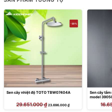
-20%
Sen cây nhiệt độ TOTO TBW07404A
Sen cây tắm 
model 3905
29.651.000
₫
Giá
Giá
16.6
23.696.000
₫
gốc
hiện
là:
tại