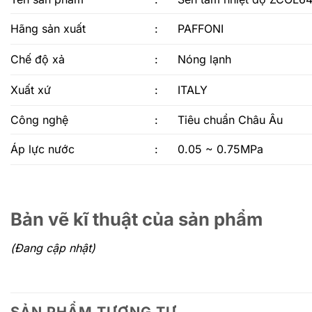
Hãng sản xuất
:
PAFFONI
Chế độ xả
:
Nóng lạnh
Xuất xứ
:
ITALY
Công nghệ
:
Tiêu chuẩn Châu Âu
Áp lực nước
:
0.05 ~ 0.75MPa
Bản vẽ kĩ thuật của sản phẩm
(Đang cập nhật)
SẢN PHẨM TƯƠNG TỰ