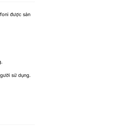
ffoni được sản
g.
gười sử dụng.