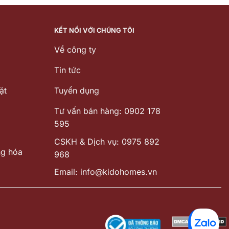
7.000 ₫.
là:
39.764.000 ₫.
là:
28.917.000 ₫.
32.124.000
KẾT NỐI VỚI CHÚNG TÔI
Về công ty
Tin tức
ặt
Tuyển dụng
Tư vấn bán hàng: 0902 178
595
CSKH & Dịch vụ: 0975 892
ng hóa
968
Email: info@kidohomes.vn