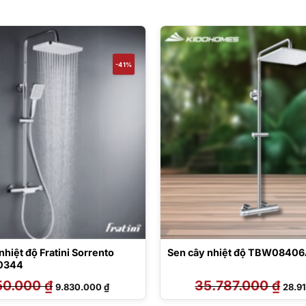
-41%
nhiệt độ Fratini Sorrento
Sen cây nhiệt độ TBW0840
0344
50.000
₫
Giá
Giá
35.787.000
₫
Giá
9.830.000
₫
28.9
gốc
hiện
gốc
là:
tại
là: