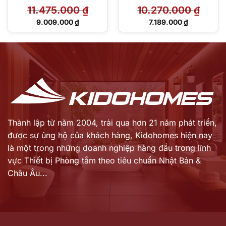
chế độ
11.475.000
₫
10.270.000
₫
TBG02302VA/TBW01035
V
Giá
Giá
9.009.000
₫
7.189.000
₫
gốc
gốc
Giá
Giá
là:
là:
hiện
hiện
11.475.000 ₫.
10.270.000 ₫.
tại
tại
là:
là:
9.009.000 ₫.
7.189.000 ₫.
Thành lập từ năm 2004, trải qua hơn 21 năm phát triển,
được sự ủng hộ của khách hàng,
Kidohomes hiện nay
là một trong những doanh nghiệp hàng đầu trong lĩnh
vực Thiết bị Phòng tắm theo tiêu chuẩn Nhật Bản &
Châu Âu...