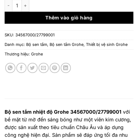
là:
tại
Bộ sen tắm nhiệt độ Grohe 34567000/27799001 số lượng
11.356.000 ₫.
là:
6.960
Thêm vào giỏ hàng
SKU:
34567000/27799001
Danh mục:
Bộ sen tắm
,
Bộ sen tắm Grohe
,
Thiết bị vệ sinh Grohe
Thương hiệu:
Grohe
Bộ sen tắm nhiệt độ Grohe 34567000/27799001
với
bề mặt từ mờ đến sáng bóng như một viên kim cương,
được sản xuất theo tiêu chuẩn Châu Âu và áp dụng
công nghệ hiện đại. Sản phẩm sẽ đáp ứng tối đa nhu