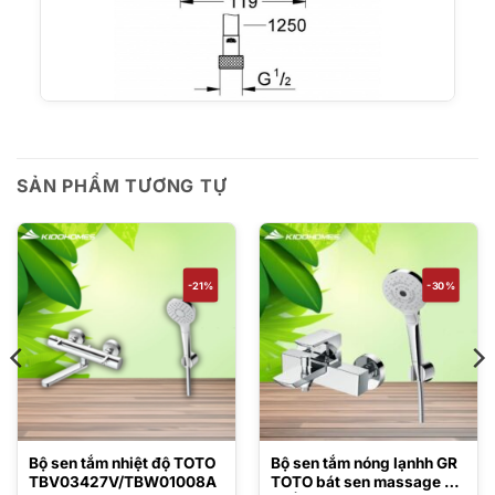
SẢN PHẨM TƯƠNG TỰ
-21%
-30%
Bộ sen tắm nhiệt độ TOTO
Bộ sen tắm nóng lạnhh GR
TBV03427V/TBW01008A
TOTO bát sen massage 3