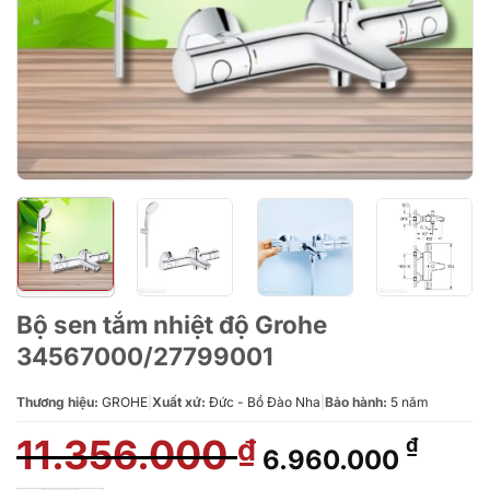
Bộ sen tắm nhiệt độ Grohe
34567000/27799001
Thương hiệu:
GROHE
|
Xuất xứ:
Đức - Bồ Đào Nha
|
Bảo hành:
5 năm
11.356.000
Giá
Giá
₫
₫
6.960.000
gốc
hiện