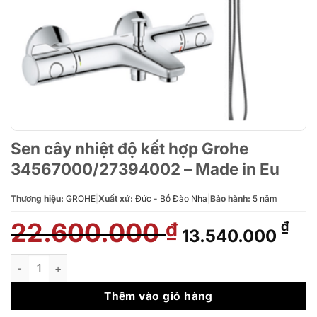
Sen cây nhiệt độ kết hợp Grohe
34567000/27394002 – Made in Eu
Thương hiệu:
GROHE
|
Xuất xứ:
Đức - Bồ Đào Nha
|
Bảo hành:
5 năm
22.600.000
Giá
Giá
₫
₫
13.540.000
gốc
hiệ
là:
tại
Sen cây nhiệt độ kết hợp Grohe 34567000/27394002 - Made i
22.600.000 ₫.
là:
13.
Thêm vào giỏ hàng