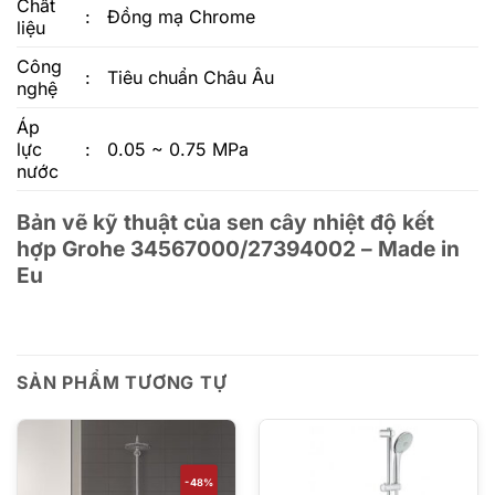
Chất
:
Đồng mạ Chrome
liệu
Công
:
Tiêu chuẩn Châu Âu
nghệ
Áp
lực
:
0.05 ~ 0.75 MPa
nước
Bản vẽ kỹ thuật của sen cây nhiệt độ kết
hợp Grohe 34567000/27394002 – Made in
Eu
SẢN PHẨM TƯƠNG TỰ
-48%