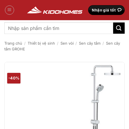
Bỏ
qua
Nhận giá tốt
nội
dung
Tìm
kiếm:
Trang chủ
/
Thiết bị vệ sinh
/
Sen vòi
/
Sen cây tắm
/
Sen cây
tắm GROHE
-40%