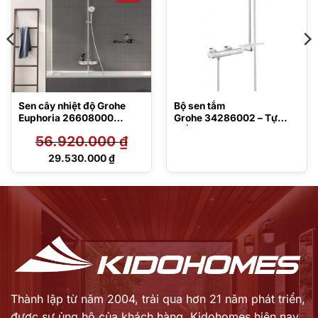
Sen cây nhiệt độ Grohe
Bộ sen tắm
Euphoria 26608000
Grohe 34286002 – Tự
SmartControl 260
điều chỉnh nhiệt độ
56.920.000
₫
Giá
29.530.000
₫
gốc
Giá
là:
hiện
56.920.000 ₫.
tại
là:
29.530.000 ₫.
Thành lập từ năm 2004, trải qua hơn 21 năm phát triển,
được sự ủng hộ của khách hàng,
Kidohomes hiện nay