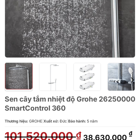
Sen cây tắm nhiệt độ Grohe 26250000
SmartControl 360
Thương hiệu:
GROHE
|
Xuất xứ:
Đức
|
Bảo hành:
5 năm
101.520.000
Giá
Gi
₫
₫
38.630.000