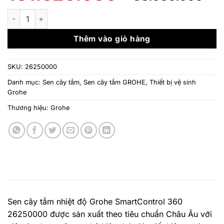
gốc
hi
là:
tạ
Sen cây tắm nhiệt độ Grohe 26250000 SmartControl 360 số l
101.520.000 ₫.
là
38
Thêm vào giỏ hàng
SKU:
26250000
Danh mục:
Sen cây tắm
,
Sen cây tắm GROHE
,
Thiết bị vệ sinh
Grohe
Thương hiệu:
Grohe
Sen cây tắm nhiệt độ Grohe SmartControl 360
26250000 được sản xuất theo tiêu chuẩn Châu Âu với