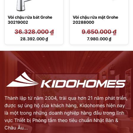
Vòi chậu rửa bát Grohe
Vòi chậu rửa mặt Grohe
30219002
20288000
36.328.000
₫
9.650.000
₫
Giá
Giá
28.392.000
₫
7.980.000
₫
gốc
gốc
Giá
Giá
là:
là:
hiện
hiện
36.328.000 ₫.
9.650.000 ₫.
tại
tại
là:
là:
28.392.000 ₫.
7.980.000 ₫.
Thành lập từ năm 2004, trải qua hơn 21 năm phát triển,
được sự ủng hộ của khách hàng,
Kidohomes hiện nay
là một trong những doanh nghiệp hàng đầu trong lĩnh
vực Thiết bị Phòng tắm theo tiêu chuẩn Nhật Bản &
Châu Âu...