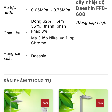
cây nhiệt độ
Áp lực
Daeshin FFB-
:
0.05MPa ~ 0.75MPa
nước
608
Đồng 62%, Kẽm
(Đang cập nhật)
35%, thành phần
khác 3%
Chất liệu
:
Mạ 3 lớp Nikel và 1 lớp
Chrome
Hãng sản
:
Daeshin
xuất
SẢN PHẨM TƯƠNG TỰ
-30%
-19%