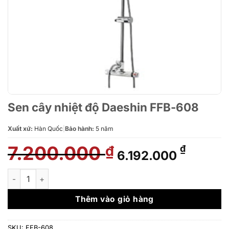
Sen cây nhiệt độ Daeshin FFB-608
Xuất xứ:
Hàn Quốc
|
Bảo hành:
5 năm
7.200.000
Giá
Giá
₫
₫
6.192.000
gốc
hiện
là:
tại
Sen cây nhiệt độ Daeshin FFB-608 số lượng
7.200.000 ₫.
là:
6.192.0
Thêm vào giỏ hàng
SKU:
FFB-608