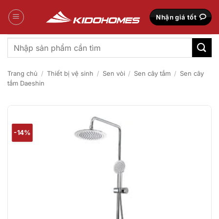
Bỏ
qua
Nhận giá tốt
nội
dung
Tìm
kiếm:
Trang chủ
/
Thiết bị vệ sinh
/
Sen vòi
/
Sen cây tắm
/
Sen cây
tắm Daeshin
-14%