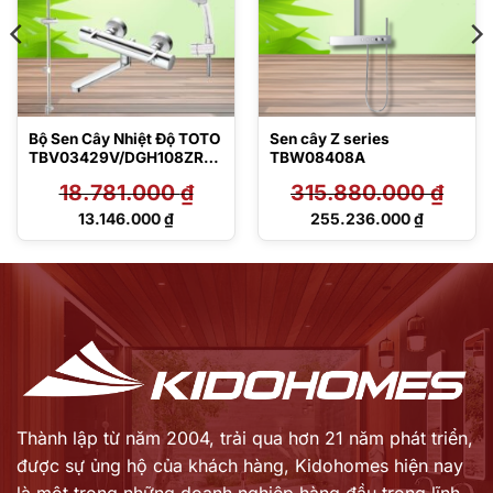
Bộ Sen Cây Nhiệt Độ TOTO
Sen cây Z series
TBV03429V/DGH108ZR/D
TBW08408A
M907C1S
18.781.000
₫
315.880.000
₫
Giá
Giá
13.146.000
₫
255.236.000
₫
gốc
gốc
Giá
Giá
là:
là:
hiện
hiện
18.781.000 ₫.
315.880.000 ₫.
tại
tại
là:
là:
13.146.000 ₫.
255.236.000 ₫.
Thành lập từ năm 2004, trải qua hơn 21 năm phát triển,
được sự ủng hộ của khách hàng,
Kidohomes hiện nay
là một trong những doanh nghiệp hàng đầu trong lĩnh