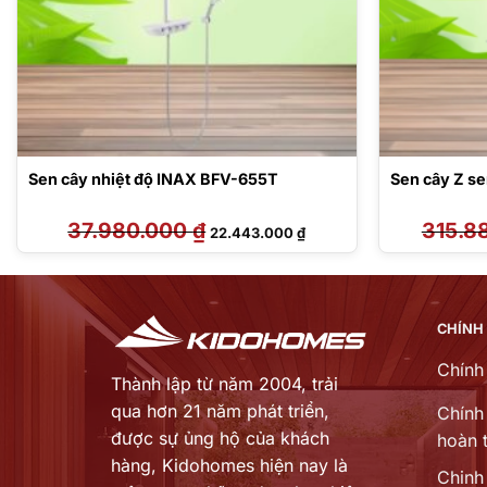
Sen cây nhiệt độ INAX BFV-655T
Sen cây Z 
37.980.000
₫
Giá
Giá
315.8
22.443.000
₫
gốc
hiện
là:
tại
37.980.000 ₫.
là:
0 ₫.
22.443.000 ₫.
CHÍNH
Chính
Thành lập từ năm 2004, trải
qua hơn 21 năm phát triển,
Chính 
được sự ủng hộ của khách
hoàn t
hàng,
Kidohomes hiện nay là
Chinh