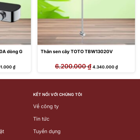
0A dòng G
Thân sen cây TOTO TBW13020V
Giá
6.200.000
₫
Giá
Giá
91.000
₫
4.340.000
₫
hiện
gốc
hiện
tại
là:
tại
0.000 ₫.
là:
6.200.000 ₫.
là:
14.791.000 ₫.
4.340.000 
KẾT NỐI VỚI CHÚNG TÔI
Về công ty
Tin tức
ặt
Tuyển dụng