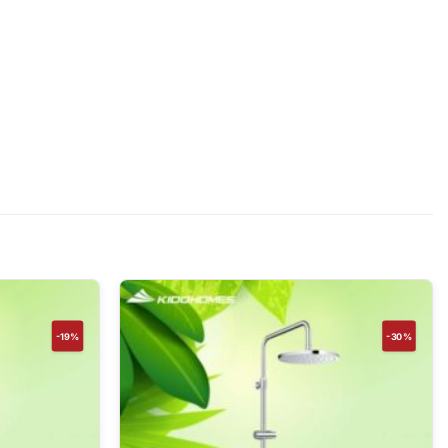
-19%
-30%