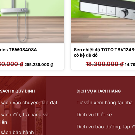
series TBW08408A
Sen nhiệt độ TOTO TBV124B
có kệ để đồ
80.000
₫
Giá
Giá
18.300.000
₫
Giá
255.236.000
₫
14.7
gốc
hiện
gốc
là:
tại
là:
315.880.000 ₫.
là:
18.30
255.236.000 ₫.
 SÁCH & QUY ĐỊNH
DỊCH VỤ KHÁCH HÀNG
 sách vận chuyển, lắp đặt
Tư vấn xem hàng tại nhà
sách đổi, trả hàng và
Dịch vụ thiết kế
iền
Dịch vu bảo dưỡng, lắp đ
 sách bảo hành