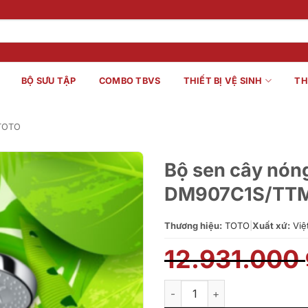
BỘ SƯU TẬP
COMBO TBVS
THIẾT BỊ VỆ SINH
TH
 TOTO
Bộ sen cây nón
DM907C1S/TT
Thương hiệu:
TOTO
|
Xuất xứ:
Việ
12.931.000
Bộ sen cây nóng lạnh DM90