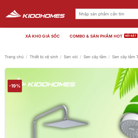
Bỏ
qua
Tìm
kiếm:
nội
dung
XẢ KHO GIÁ SỐC
COMBO & SẢN PHẨM HOT
Trang chủ
/
Thiết bị vệ sinh
/
Sen vòi
/
Sen cây tắm
/
Sen cây tắm
-19%