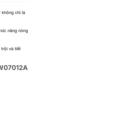
 không chỉ là
Chức năng nóng
rội và tiết
BW07012A