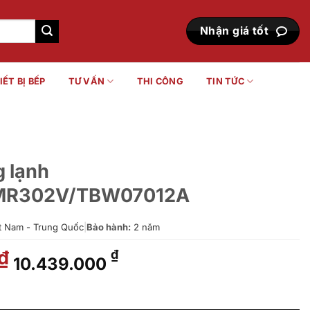
Nhận giá tốt
IẾT BỊ BẾP
TƯ VẤN
THI CÔNG
TIN TỨC
g lạnh
MR302V/TBW07012A
t Nam - Trung Quốc
|
Bảo hành:
2 năm
Giá
Giá
₫
₫
10.439.000
gốc
hiện
là:
tại
7C1S/TTMR302V/TBW07012A số lượng
12.931.000 ₫.
là: