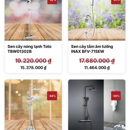
Sen cây nóng lạnh Toto
Sen cây tắm âm tường
TBW01302B
INAX BFV-71SEW
19.220.000
₫
17.680.000
₫
Giá
Giá
15.378.000
₫
11.464.000
₫
gốc
gốc
Giá
Giá
là:
là:
hiện
hiện
19.220.000 ₫.
17.680.000 ₫.
tại
tại
là:
là:
15.378.000 ₫.
11.464.000 ₫.
-44%
-36%