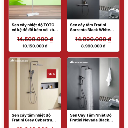
Sen cây nhiệt độ TOTO
Sen cây tắm Fratini
có kệ để đồ kèm vòi xả
Sorrento Black White
bồn TBW12400V
Shelf model
14.500.000
₫
14.090.000
₫
39050101BK
Giá
Giá
10.150.000
₫
8.990.000
₫
gốc
gốc
Giá
Giá
là:
là:
hiện
hiện
14.500.000 ₫.
14.090.000 ₫.
tại
tại
là:
là:
10.150.000 ₫.
8.990.000 ₫.
-30%
Sen cây tắm nhiệt độ
Sen Cây Tắm Nhiệt Độ
Fratini Grey Cybertruck
Fratini Nevada Black
model 39050341GY
39050340GY