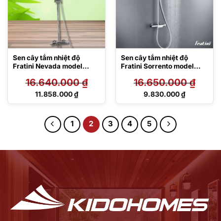
Sen cây tắm nhiệt độ
Sen cây tắm nhiệt độ
Fratini Nevada model
Fratini Sorrento model
39050329
39050344
16.640.000
₫
16.650.000
₫
Giá
Giá
11.858.000
₫
9.830.000
₫
gốc
gốc
Giá
Giá
là:
là:
hiện
hiện
16.640.000 ₫.
16.650.000 ₫.
tại
tại
1
2
3
4
5
là:
là:
11.858.000 ₫.
9.830.000 ₫.