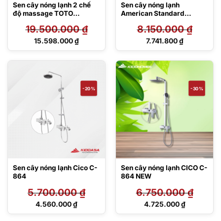
Sen cây nóng lạnh 2 chế
Sen cây nóng lạnh
độ massage TOTO
American Standard
TBW01303BA
FFAS9089-100500BF0
19.500.000
₫
8.150.000
₫
Giá
Giá
15.598.000
₫
7.741.800
₫
gốc
gốc
Giá
Giá
là:
là:
hiện
hiện
19.500.000 ₫.
8.150.000 ₫.
tại
tại
là:
là:
15.598.000 ₫.
7.741.800 ₫.
-20%
-30%
Sen cây nóng lạnh Cico C-
Sen cây nóng lạnh CICO C-
864
864 NEW
5.700.000
₫
6.750.000
₫
Giá
Giá
4.560.000
₫
4.725.000
₫
gốc
gốc
Giá
Giá
là:
là:
hiện
hiện