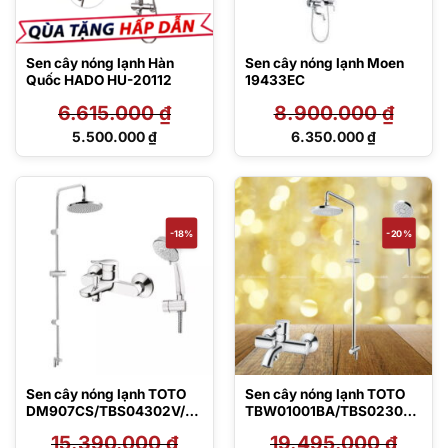
Sen cây nóng lạnh Hàn
Sen cây nóng lạnh Moen
Quốc HADO HU-20112
19433EC
6.615.000
₫
8.900.000
₫
Giá
Giá
5.500.000
₫
6.350.000
₫
gốc
gốc
Giá
Giá
là:
là:
hiện
hiện
6.615.000 ₫.
8.900.000 ₫.
tại
tại
là:
là:
5.500.000 ₫.
6.350.000 ₫.
-18%
-20%
Sen cây nóng lạnh TOTO
Sen cây nóng lạnh TOTO
DM907CS/TBS04302V/D
TBW01001BA/TBS02302V
GH108ZR
/TBW01008A
15.390.000
₫
19.495.000
₫