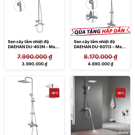
Sen cây tắm nhiệt độ
Sen cây tắm nhiệt độ
DAEHAN DU-403N – Made
DAEHAN DU-60113 – Made
in Korea
in Korea
7.990.000
₫
8.170.000
₫
Giá
Giá
3.990.000
₫
4.890.000
₫
gốc
gốc
Giá
Giá
là:
là:
hiện
hiện
7.990.000 ₫.
8.170.000 ₫.
tại
tại
là:
là:
3.990.000 ₫.
4.890.000 ₫.
-30%
-30%