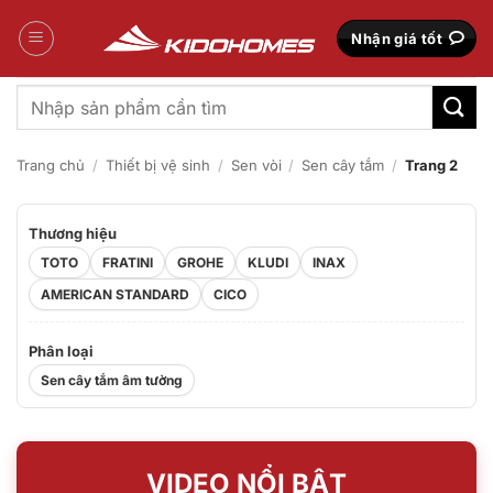
Bỏ
qua
Nhận giá tốt
nội
dung
Tìm
kiếm:
Trang chủ
/
Thiết bị vệ sinh
/
Sen vòi
/
Sen cây tắm
/
Trang 2
Thương hiệu
TOTO
FRATINI
GROHE
KLUDI
INAX
AMERICAN STANDARD
CICO
Phân loại
Sen cây tắm âm tường
VIDEO NỔI BẬT