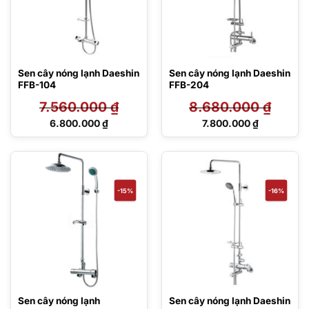
Sen cây nóng lạnh Daeshin
Sen cây nóng lạnh Daeshin
FFB-104
FFB-204
7.560.000
₫
8.680.000
₫
Giá
Giá
6.800.000
₫
7.800.000
₫
gốc
gốc
Giá
Giá
là:
là:
hiện
hiện
7.560.000 ₫.
8.680.000 ₫.
tại
tại
là:
là:
6.800.000 ₫.
7.800.000 ₫.
-15%
-16%
Sen cây nóng lạnh
Sen cây nóng lạnh Daeshin