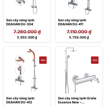
Sen cây nóng lạnh
Sen cây nóng lạnh
DEAHAN DU-304
DEAHAN DU-411
7.260.000
₫
7.110.000
₫
Giá
Giá
5.955.000
₫
5.759.000
₫
gốc
gốc
Giá
Giá
là:
là:
hiện
hiện
7.260.000 ₫.
7.110.000 ₫.
tại
tại
là:
là:
5.955.000 ₫.
5.759.000 ₫.
-19%
-31%
Sen cây nóng lạnh
Sen cây nóng lạnh Grohe
DEAHAN DU-412
Essence New –