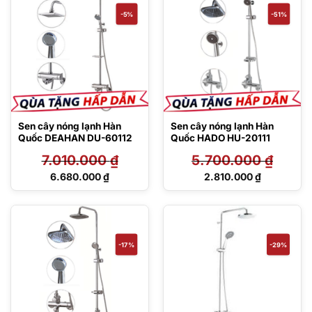
44.920.000 ₫.
5.600.000 ₫.
-5%
-51%
Sen cây nóng lạnh Hàn
Sen cây nóng lạnh Hàn
Quốc DEAHAN DU-60112
Quốc HADO HU-20111
7.010.000
₫
5.700.000
₫
Giá
Giá
6.680.000
₫
2.810.000
₫
gốc
gốc
Giá
Giá
là:
là:
hiện
hiện
7.010.000 ₫.
5.700.000 ₫.
tại
tại
là:
là:
6.680.000 ₫.
2.810.000 ₫.
-17%
-29%