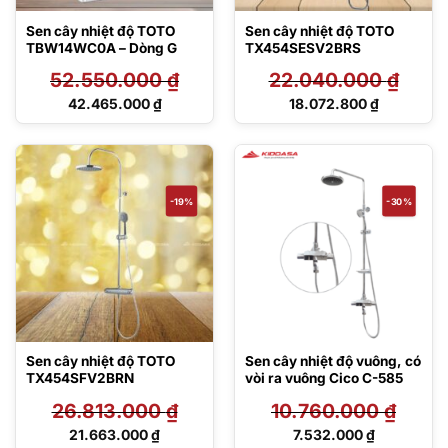
Sen cây nhiệt độ TOTO
Sen cây nhiệt độ TOTO
TBW14WC0A – Dòng G
TX454SESV2BRS
52.550.000
₫
22.040.000
₫
Giá
Giá
42.465.000
₫
18.072.800
₫
gốc
gốc
Giá
Giá
là:
là:
hiện
hiện
52.550.000 ₫.
22.040.000 ₫.
tại
tại
là:
là:
42.465.000 ₫.
18.072.800 ₫.
-19%
-30%
Sen cây nhiệt độ TOTO
Sen cây nhiệt độ vuông, có
TX454SFV2BRN
vòi ra vuông Cico C-585
26.813.000
₫
10.760.000
₫
Giá
Giá
21.663.000
₫
7.532.000
₫