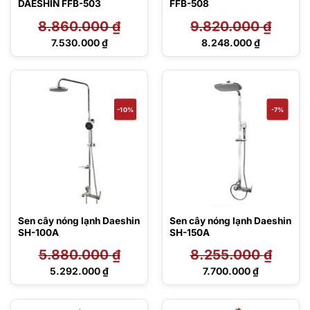
DAESHIN FFB-503
FFB-508
8.860.000
₫
9.820.000
₫
Giá
Giá
7.530.000
₫
8.248.000
₫
gốc
gốc
Giá
Giá
là:
là:
hiện
hiện
8.860.000 ₫.
9.820.000 ₫.
tại
tại
là:
là:
7.530.000 ₫.
8.248.000 ₫.
-10%
-7%
Sen cây nóng lạnh Daeshin
Sen cây nóng lạnh Daeshin
SH-100A
SH-150A
5.880.000
₫
8.255.000
₫
Giá
Giá
5.292.000
₫
7.700.000
₫
gốc
gốc
Giá
Giá
là:
là:
hiện
hiện
5.880.000 ₫.
8.255.000 ₫.
tại
tại