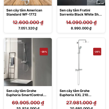
Sen cây tắm American
Sen cây tắm Fratini
Standard WF-1772
Sorrento Black White Shelf
model 39050101BK
12.600.000
₫
14.090.000
₫
Giá
Giá
7.051.320
₫
8.990.000
₫
gốc
gốc
Giá
Giá
là:
là:
hiện
hiện
12.600.000 ₫.
14.090.000 ₫.
tại
tại
là:
là:
7.051.320 ₫.
8.990.000 ₫.
-20%
-26%
Sen cây tắm Grohe
Sen cây tắm Grohe
Euphoria SmartControl
Euphoria XXL 210
26508000 – Cube Duo 310
27964000
69.905.000
₫
27.981.000
₫
Giá
Giá
55.924.000
₫
20.680.000
₫