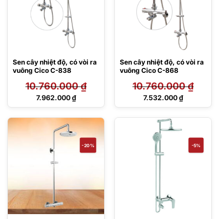
Sen cây nhiệt độ, có vòi ra
Sen cây nhiệt độ, có vòi ra
vuông Cico C-838
vuông Cico C-868
10.760.000
₫
10.760.000
₫
Giá
Giá
7.962.000
₫
7.532.000
₫
gốc
gốc
Giá
Giá
là:
là:
hiện
hiện
10.760.000 ₫.
10.760.000 ₫.
tại
tại
là:
là:
7.962.000 ₫.
7.532.000 ₫.
-20%
-5%