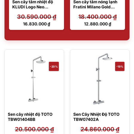
Sen cây tắm nhiệt độ
Sen cây tắm nóng lạnh
KLUDI Logo Neo
Fratini Milano Gold
6809205-00
Model 39050102GL
30.590.000
₫
18.400.000
₫
Giá
Giá
16.830.000
₫
12.880.000
₫
gốc
gốc
Giá
Giá
là:
là:
hiện
hiện
30.590.000 ₫.
18.400.000 ₫.
tại
tại
là:
là:
16.830.000 ₫.
12.880.000 ₫.
-20%
-19%
Sen cây nhiệt độ TOTO
Sen Cây Nhiệt Độ TOTO
TBW01404BB
TBW07402A
20.500.000
₫
24.860.000
₫