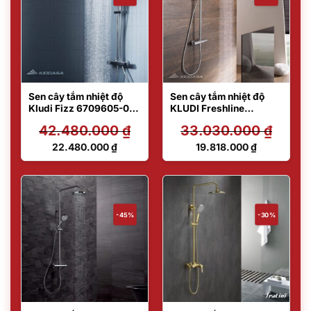
Sen cây tắm nhiệt độ
Sen cây tắm nhiệt độ
Kludi Fizz 6709605-00
KLUDI Freshline
– Made in Germany
6709205-00 – Made in
42.480.000
₫
33.030.000
₫
Germany
Giá
Giá
22.480.000
₫
19.818.000
₫
gốc
gốc
Giá
Giá
là:
là:
hiện
hiện
42.480.000 ₫.
33.030.000 ₫.
tại
tại
là:
là:
22.480.000 ₫.
19.818.000 ₫.
-45%
-30%