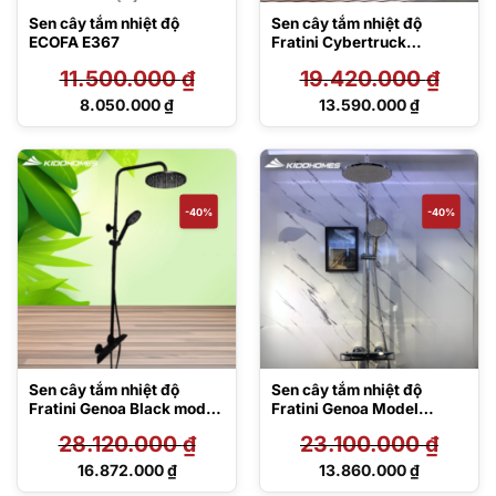
Sen cây tắm nhiệt độ
Sen cây tắm nhiệt độ
ECOFA E367
Fratini Cybertruck
39050346
11.500.000
₫
19.420.000
₫
Giá
Giá
8.050.000
₫
13.590.000
₫
gốc
gốc
Giá
Giá
là:
là:
hiện
hiện
11.500.000 ₫.
19.420.000 ₫.
tại
tại
là:
là:
8.050.000 ₫.
13.590.000 ₫.
-40%
-40%
Sen cây tắm nhiệt độ
Sen cây tắm nhiệt độ
Fratini Genoa Black model
Fratini Genoa Model
39050325BK
39050303
28.120.000
₫
23.100.000
₫
Giá
Giá
16.872.000
₫
13.860.000
₫
gốc
gốc
Giá
Giá